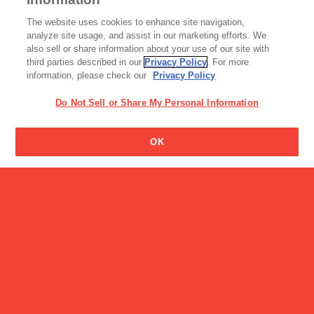
工場見学・体験スポット
The website uses cookies to enhance site navigation,
＜工場見学＞グリコピア神
analyze site usage, and assist in our marketing efforts. We
戸（兵庫）
also sell or share information about your use of our site with
third parties described in our
Privacy Policy
. For more
information, please check our
Privacy Policy
Do Not Sell or Share My Personal Information
ビスコの男の子の名前はな
OK
んですか?
読み物一覧
LEEを担当する社員４名が
徹底検証！ …