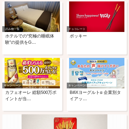
読み物一覧
チョコレート
ホテルでの“究極の睡眠体
ポッキー
験”の提供をG…
キャンペーン
キャンペーン
カフェオーレ 総額500万ポ
BifiXヨーグルトα 企業別タ
イントが当…
イアッ…