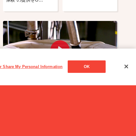
or Share My Personal Information
OK
読み物一覧
カフェオーレに隠された？(ナゼ)と！(オドロキ)と
は。