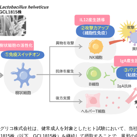
崎グリコ株式会社は、健常成⼈を対象としたヒト試験において、当
L1815株（以下、GCL1815株）を継続して摂取することで、風