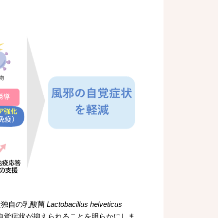
社独⾃の乳酸菌
Lactobacillus helveticus
邪の⾃覚症状が抑えられることを明らかにしま