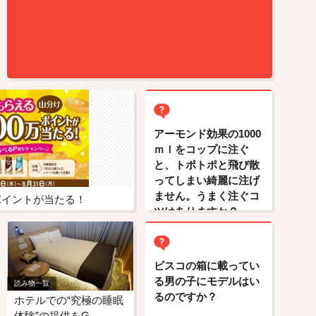
アーモンド効果の1000
ｍｌをコップに注ぐ
と、トポトポと飛び散
ってしまい綺麗に注げ
ません。うまく注ぐコ
万ポイントが当たる！
ツはありますか？
ビスコの箱に載ってい
る男の子にモデルはい
読み物一覧
るのですか？
ホテルでの“究極の睡眠
体験”の提供をG…