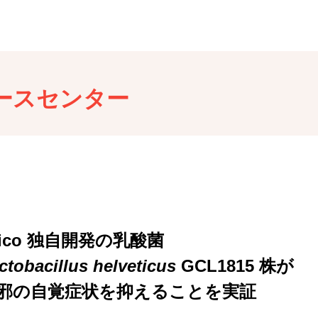
ースセンター
lico 独⾃開発の乳酸菌
ctobacillus helveticus
GCL1815 株が
邪の⾃覚症状を抑えることを実証