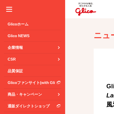
メニュー
Glicoホーム
ニュ
Glico NEWS
企業情報
CSR
品質保証
Glicoファンサイト(with Glico Park)
G
La
商品・キャンペーン
風
通販ダイレクトショップ