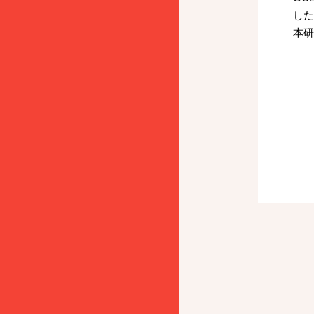
した
本研