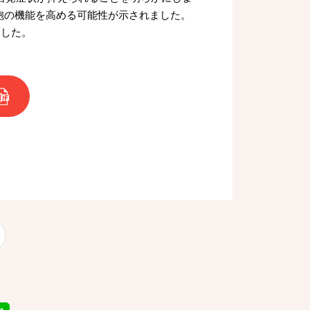
状細胞の機能を⾼める可能性が⽰されました。
ました。
B）