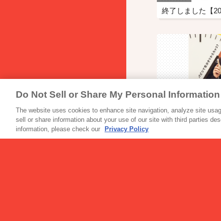
Do Not Sell or Share My Personal Information
アイス
パピコ ブランド
The website uses cookies to enhance site navigation, analyze site usage
sell or share information about your use of our site with third parties de
information, please check our
Privacy Policy