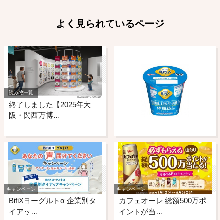
よく見られているページ
読み物一覧
終了しました【2025年大
阪・関西万博…
キャンペーン
キャンペーン
BifiXヨーグルトα 企業別タ
カフェオーレ 総額500万ポ
イアッ…
イントが当…