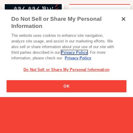
Do Not Sell or Share My Personal
ビスコの男の子の名前はな
Information
んですか?
読み物一覧
The website uses cookies to enhance site navigation,
LEEを担当する社員４名が
analyze site usage, and assist in our marketing efforts. We
徹底検証！ …
also sell or share information about your use of our site with
third parties described in our
Privacy Policy
. For more
information, please check our
Privacy Policy
Do Not Sell or Share My Personal Information
OK
スナック・ビスケット・クッキー
アイス
プリッツ
パピコ ブランドサイト