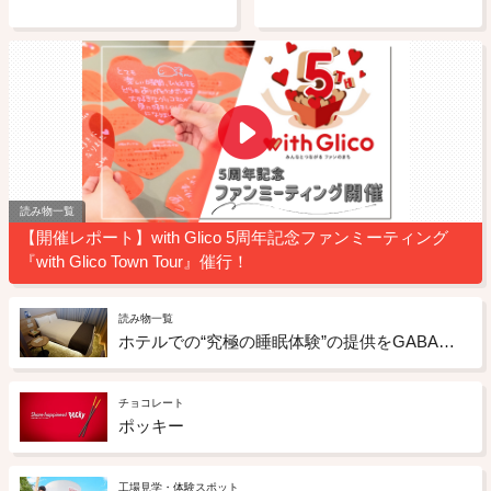
読み物一覧
【開催レポート】with Glico 5周年記念ファンミーティング
『with Glico Town Tour』催行！
読み物一覧
ホテルでの“究極の睡眠体験”の提供をGABAチョコレートもサポート ドーミーインの「睡眠ととのいルーム」への取り組み
チョコレート
ポッキー
工場見学・体験スポット