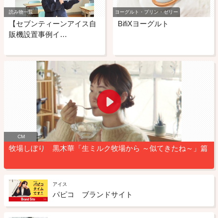
読み物一覧
ヨーグルト・プリン・ゼリー
【セブンティーンアイス自
BifiXヨーグルト
販機設置事例イ…
CM
牧場しぼり 黒木華「生ミルク牧場から ～似てきたね～」篇
アイス
パピコ ブランドサイト