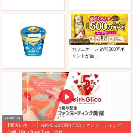
キャンペーン
カフェオーレ 総額500万ポ
イントが当…
読み物一覧
【開催レポート】with Glico 5周年記念ファンミーティング
『with Glico Town Tour』催行！