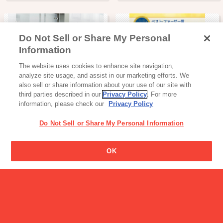
Do Not Sell or Share My Personal
Information
工場見学・体験スポット
読み物一覧
The website uses cookies to enhance site navigation,
＜工場見学＞グリコピア
2026年イエローリボン「ベ
analyze site usage, and assist in our marketing efforts. We
CHIBA（千…
スト・ファ…
also sell or share information about your use of our site with
third parties described in our
Privacy Policy
. For more
information, please check our
Privacy Policy
Do Not Sell or Share My Personal Information
OK
スナック・ビスケット・クッキー
読み物一覧
プリッツ
LEEを担当する社員４名が
徹底検証！ …