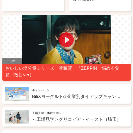
CM
おいしい塩分量シリーズ 滝藤賢一「ZEPPIN 悩める父」
篇（改訂ver）
キャンペーン
BifiXヨーグルトα 企業別タイアップキャンペーン
工場見学・体験スポット
＜工場見学＞グリコピア・イースト（埼玉）