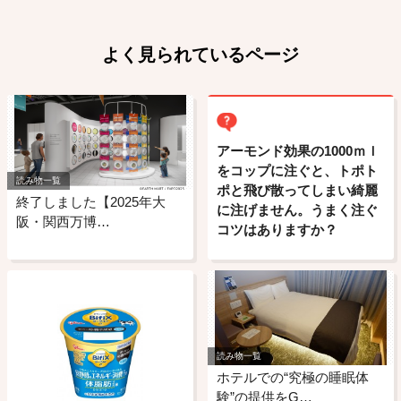
よく見られているページ
アーモンド効果の1000ｍｌ
をコップに注ぐと、トポト
読み物一覧
ポと飛び散ってしまい綺麗
終了しました【2025年大
に注げません。うまく注ぐ
阪・関西万博…
コツはありますか？
読み物一覧
ホテルでの“究極の睡眠体
験”の提供をG…