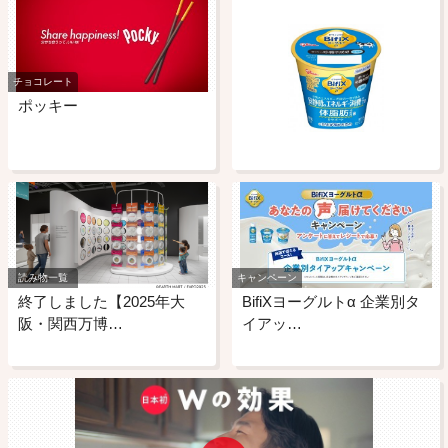
チョコレート
ポッキー
読み物一覧
キャンペーン
終了しました【2025年大
BifiXヨーグルトα 企業別タ
阪・関西万博…
イアッ…