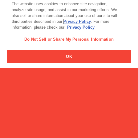
読み物一覧
The website uses cookies to enhance site navigation,
LEEを担当する社員４名が
analyze site usage, and assist in our marketing efforts. We
徹底検証！ …
also sell or share information about your use of our site with
third parties described in our
Privacy Policy
. For more
information, please check our
Privacy Policy
Do Not Sell or Share My Personal Information
OK
キャンペーン
【8/31まで限定】ビスコの
日スペシャ…