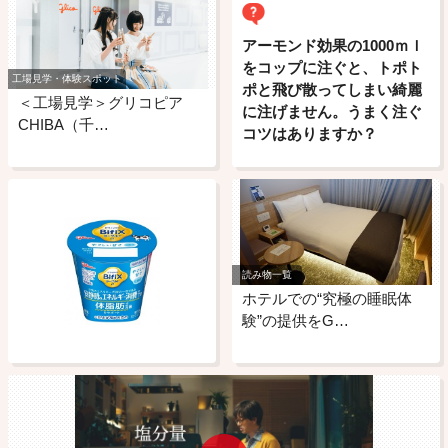
アーモンド効果の1000ｍｌ
をコップに注ぐと、トポト
工場見学・体験スポット
ポと飛び散ってしまい綺麗
＜工場見学＞グリコピア
に注げません。うまく注ぐ
CHIBA（千…
コツはありますか？
読み物一覧
ホテルでの“究極の睡眠体
験”の提供をG…