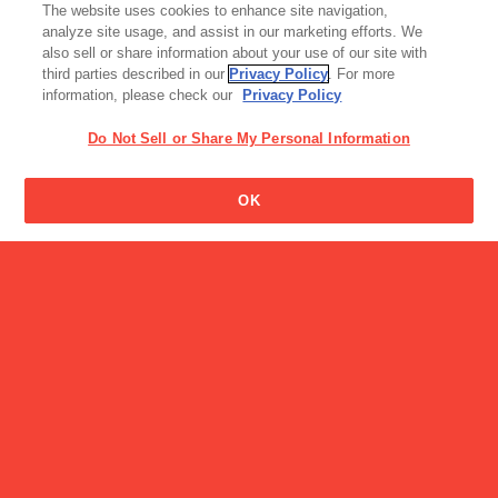
The website uses cookies to enhance site navigation,
2026年イエローリボン「ベ
analyze site usage, and assist in our marketing efforts. We
スト・ファ…
also sell or share information about your use of our site with
third parties described in our
Privacy Policy
. For more
information, please check our
Privacy Policy
Do Not Sell or Share My Personal Information
ビスコは何歳から食べさせ
OK
てもいいのですか?
読み物一覧
LEEを担当する社員４名が
徹底検証！ …