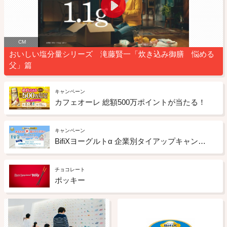
CM
おいしい塩分量シリーズ 滝藤賢一「炊き込み御膳 悩める
父」篇
キャンペーン
カフェオーレ 総額500万ポイントが当たる！
キャンペーン
BifiXヨーグルトα 企業別タイアップキャンペーン
チョコレート
ポッキー