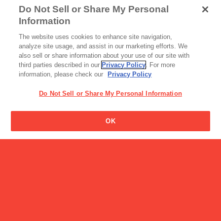
Do Not Sell or Share My Personal
Information
アイス
スナック・ビスケット・クッキー
The website uses cookies to enhance site navigation,
パピコ ブランドサイト
プリッツ
analyze site usage, and assist in our marketing efforts. We
also sell or share information about your use of our site with
third parties described in our
Privacy Policy
. For more
information, please check our
Privacy Policy
Do Not Sell or Share My Personal Information
ビスコの男の子の名前はな
OK
んですか?
キャンペーン
【8/31まで限定】ビスコの
日スペシャ…