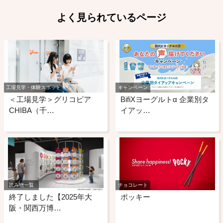
よく見られているページ
工場見学・体験スポット
キャンペーン
＜工場見学＞グリコピア
BifiXヨーグルトα 企業別タ
CHIBA（千…
イアッ…
読み物一覧
チョコレート
終了しました【2025年大
ポッキー
阪・関西万博…