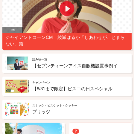
CM
ジャイアントコーンCM 綾瀬はるか「しあわせが、とまら
ない」篇
読み物一覧
【セブンティーンアイス自販機設置事例インタビューVol.4】うちの高校にも置けちゃう！？ 全国の高校にセブンティーンアイス自販機が増殖中！ 大阪府立八尾北高校の場合
キャンペーン
【8/31まで限定】ビスコの日スペシャル 谷口智則さんコラボスマイルビスコ
スナック・ビスケット・クッキー
プリッツ