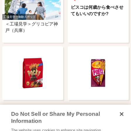
ビスコは何歳から食べさせ
てもいいのですか?
工場見学・体験スポット
＜工場見学＞グリコピア神
戸（兵庫）
Do Not Sell or Share My Personal
Information
The website uses cookies to enhance site navigation,
Glicoからの最新情報を受け取る