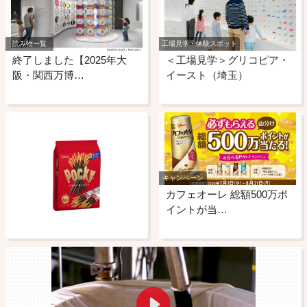
読み物一覧
工場見学・体験スポット
終了しました【2025年大
＜工場見学＞グリコピア・
阪・関西万博…
イースト（埼玉）
キャンペーン
カフェオーレ 総額500万ポ
イントが当…