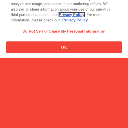
＜工場見学＞グリコピア
analyze site usage, and assist in our marketing efforts. We
CHIBA（千…
also sell or share information about your use of our site with
third parties described in our
Privacy Policy
. For more
information, please check our
Privacy Policy
Do Not Sell or Share My Personal Information
OK
読み物一覧
2026年イエローリボン「ベ
スト・ファ…
CM