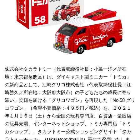
株式会社タカラトミー（代表取締役社長：小島一洋／所在
地：東京都葛飾区）は、ダイキャスト製ミニカー「トミカ」
の新商品として、江崎グリコ株式会社（代表取締役社長：江
崎勝久／所在地：大阪府大阪市）の子どもたちの成長に寄り
添い、笑顔を届ける「グリコワゴン」を再現した「No.58 グリ
コワゴン」（希望小売価格：４９５円／税込）を、２０２１
年１月１６日（土）から全国の玩具専門店、百貨店・量販店
の玩具売場、インターネットショップ、トミカ専門店「トミ
カショップ」、タカラトミー公式ショッピングサイト「タカ
ラトミーモール」（takaratomymall.jp）等にて発売いたしま