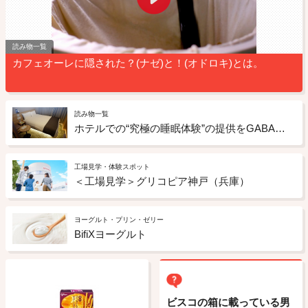
読み物一覧
カフェオーレに隠された？(ナゼ)と！(オドロキ)とは。
読み物一覧
ホテルでの“究極の睡眠体験”の提供をGABAチョコレートもサポート ドーミーインの「睡眠ととのいルーム」への取り組み
工場見学・体験スポット
＜工場見学＞グリコピア神戸（兵庫）
ヨーグルト・プリン・ゼリー
BifiXヨーグルト
ビスコの箱に載っている男