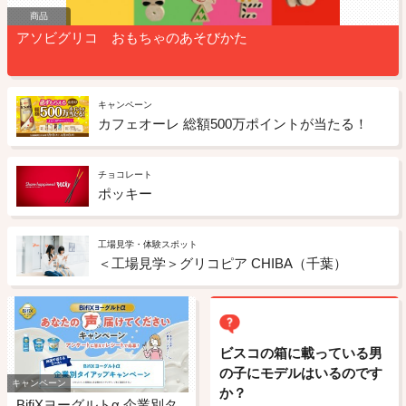
商品
アソビグリコ おもちゃのあそびかた
キャンペーン
カフェオーレ 総額500万ポイントが当たる！
チョコレート
ポッキー
工場見学・体験スポット
＜工場見学＞グリコピア CHIBA（千葉）
ビスコの箱に載っている男
の子にモデルはいるのです
キャンペーン
か？
BifiXヨーグルトα 企業別タ