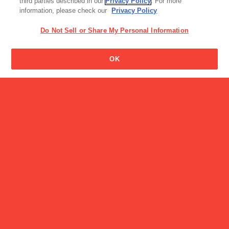
third parties described in our
Privacy Policy
. For more
information, please check our
Privacy Policy
Do Not Sell or Share My Personal Information
ビスコの男の子の名前はな
OK
んですか?
キャンペーン
【8/31まで限定】ビスコの
日スペシャ…
CM
ポッキーCM 白本彩奈「ポッキーを知る」篇