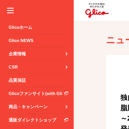
メニュー
Glicoホーム
ニュ
Glico NEWS
企業情報
CSR
品質保証
Glicoファンサイト(with Glico Park)
独
脂
商品・キャンペーン
～
通販ダイレクトショップ
発