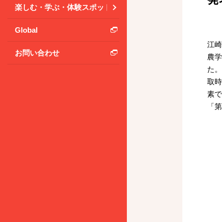
楽しむ・学ぶ・体験スポット
Global
江崎
お問い合わせ
農学
た。
取時
素で
「第