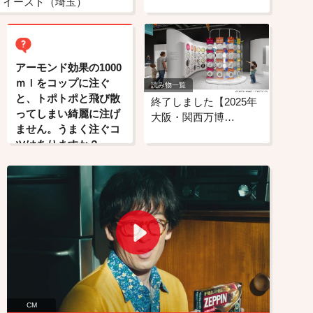
・イースト（埼玉）
アーモンド効果の1000
ｍｌをコップに注ぐ
読み物一覧
と、トポトポと飛び散
終了しました【2025年
ってしまい綺麗に注げ
大阪・関西万博…
ません。うまく注ぐコ
ツはありますか？
CM