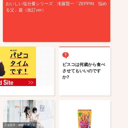
おいしい塩分量シリーズ 滝藤賢一「ZEPPIN 悩め
る父」篇（改訂ver）
ビスコは何歳から食べ
させてもいいのです
か?
工場見学・体験スポット