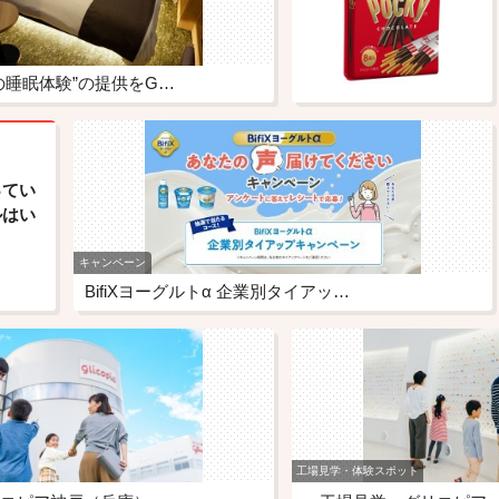
の睡眠体験”の提供をG…
ってい
ルはい
キャンペーン
BifiXヨーグルトα 企業別タイアッ…
工場見学・体験スポット