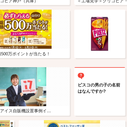
コピア神戸（兵庫）
＜工場見学＞グリコピア
額500万ポイントが当たる！
ビスコの男の子の名前
はなんですか?
アイス自販機設置事例イ…