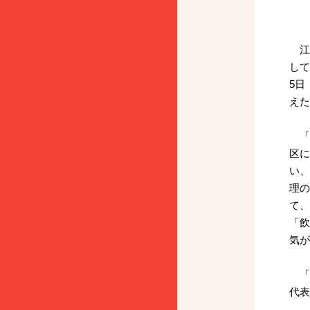
江崎
して
5日
えた
「東
区に
い、
理の
て、
「飲
気が
「
代表