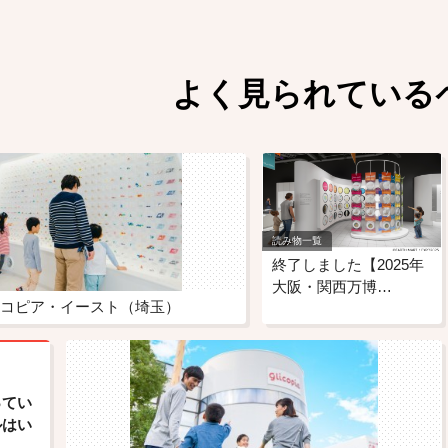
よく見られている
読み物一覧
終了しました【2025年
大阪・関西万博…
コピア・イースト（埼玉）
ってい
ルはい