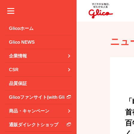
メニュー
Glicoホーム
ニュ
Glico NEWS
企業情報
CSR
品質保証
Glicoファンサイト(with Glico Park)
「
首
商品・キャンペーン
百
通販ダイレクトショップ
く