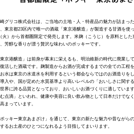
グリコ株式会社は、ご当地の土地・人・特産品の魅力が詰まった“
、東京都23区内で唯一の酒蔵「東京港醸造」が製造する甘酒を使っ
（火）から首都圏限定で発売します。米麹（こうじ）を原料とした
、芳醇な香りが漂う贅沢な味わいのポッキーです。
京港醸造」は前身が幕末に栄えるも、明治維新の時代に廃業してか
復活した酒蔵です。麹製造からお酒が完成するまでの全ての工程を
お水は東京の水道水を利用するという都会ならではのお酒造りを
導入や、国が定めた水質基準より高いレベルの「おいしさに関す
世界に誇る品質となっており、おいしいお酒づくりに適していま
む点滴」といわれ、健康や美容に良い飲み物として日本だけでな
高まっています。
ポッキー東京あまざけ」を通じて、東京の新たな魅力や昔ながらの
するお土産のひとつになれるよう目指してまいります。