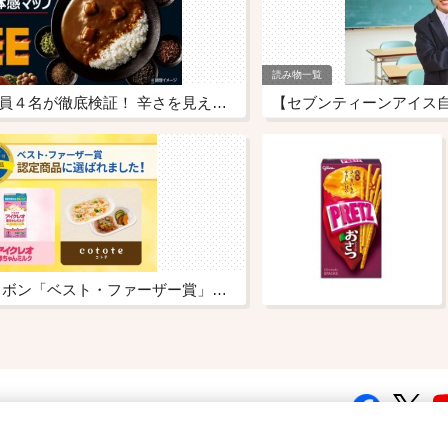
読み物一覧
LEEを担当する社員４名が徹底検証！ 辛さを見える化した「LEE旨辛体感マップ」公開
2026年イエローリボン「ベスト・ファーザー賞」認定商品に「アイクレオ 赤ちゃんミルク」「cotote(コトテ)」が選ばれました！
Glicoからの最新情報を受け取る