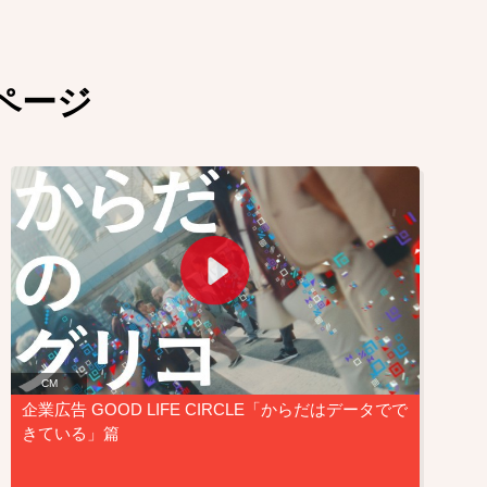
ページ
CM
企業広告 GOOD LIFE CIRCLE「からだはデータでで
きている」篇