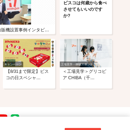
ビスコは何歳から食べ
させてもいいのです
か?
【セブンティーンアイス自販機設置事例インタビューVol.4】うちの高校にも置けちゃう！？ 全国の高校にセブンティーンアイス自販機が増殖中！ 大阪府立八尾北高校の場合
キャンペーン
工場見学・体験スポット
【8/31まで限定】ビス
＜工場見学＞グリコピ
コの日スペシャ…
ア CHIBA（千…