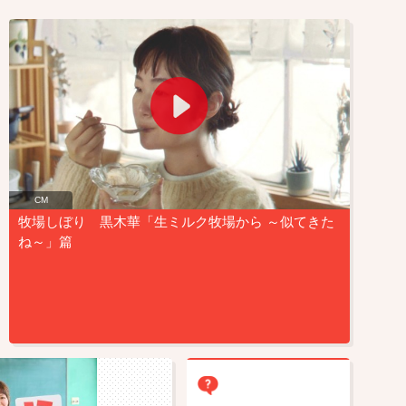
CM
牧場しぼり 黒木華「生ミルク牧場から ～似てきた
ね～」篇