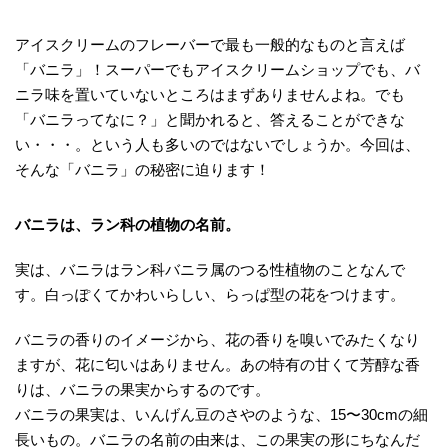
アイスクリームのフレーバーで最も一般的なものと言えば
「バニラ」！スーパーでもアイスクリームショップでも、バ
ニラ味を置いていないところはまずありませんよね。でも
「バニラってなに？」と聞かれると、答えることができな
い・・・。という人も多いのではないでしょうか。今回は、
そんな「バニラ」の秘密に迫ります！
バニラは、ラン科の植物の名前。
実は、バニラはラン科バニラ属のつる性植物のことなんで
す。白っぽくてかわいらしい、らっぱ型の花をつけます。
バニラの香りのイメージから、花の香りを嗅いでみたくなり
ますが、花に匂いはありません。あの特有の甘くて芳醇な香
りは、バニラの果実からするのです。
バニラの果実は、いんげん豆のさやのような、15〜30cmの細
長いもの。バニラの名前の由来は、この果実の形にちなんだ