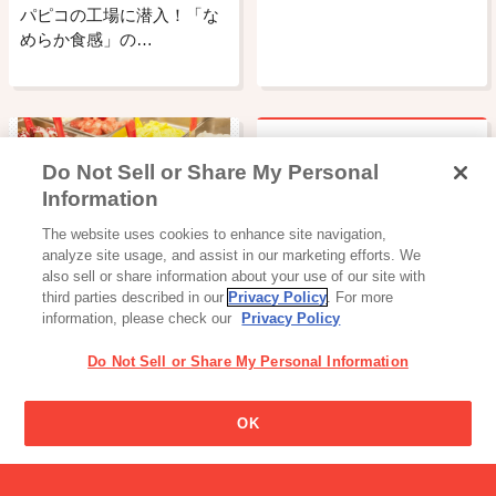
パピコの工場に潜入！「な
めらか食感」の…
Do Not Sell or Share My Personal
牛乳は夜飲むと太るのです
Information
か?
読み物一覧
The website uses cookies to enhance site navigation,
5月9日はアイスクリームの
analyze site usage, and assist in our marketing efforts. We
日って知って…
also sell or share information about your use of our site with
third parties described in our
Privacy Policy
. For more
information, please check our
Privacy Policy
Do Not Sell or Share My Personal Information
OK
加工食品・カレー
炒飯の素