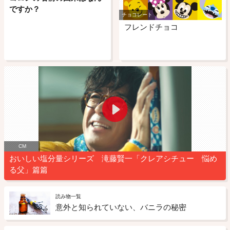
ですか？
チョコレート
フレンドチョコ
CM
おいしい塩分量シリーズ 滝藤賢一「クレアシチュー 悩め
る父」篇篇
読み物一覧
意外と知られていない、バニラの秘密