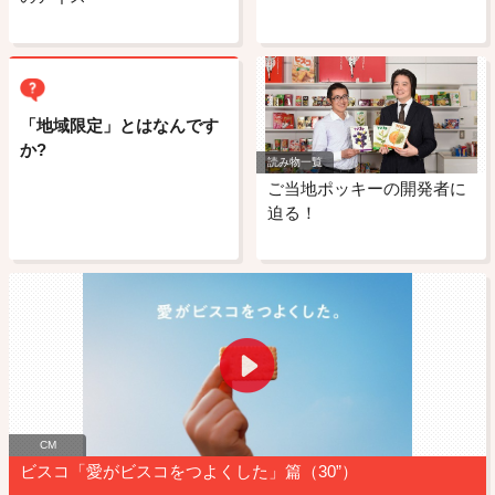
「地域限定」とはなんです
か?
読み物一覧
ご当地ポッキーの開発者に
迫る！
CM
ビスコ「愛がビスコをつよくした」篇（30”）