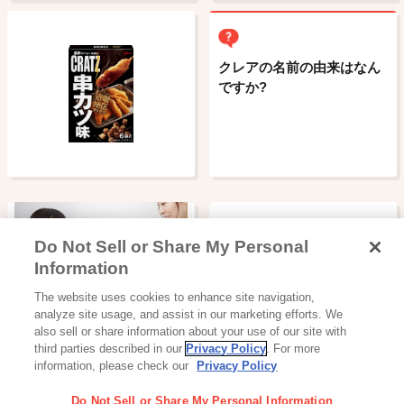
クレアの名前の由来はなん
ですか?
Do Not Sell or Share My Personal
Information
読み物一覧
The website uses cookies to enhance site navigation,
ママ世代にリサーチ！買い
analyze site usage, and assist in our marketing efforts. We
たくなるアイス
also sell or share information about your use of our site with
third parties described in our
Privacy Policy
. For more
information, please check our
Privacy Policy
Do Not Sell or Share My Personal Information