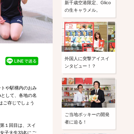
新千歳空港限定、Glico
の生キャラメル。
読み物一覧
外国人に突撃アイスイ
ンタビュー！？
ートや駅構内のおみ
coとして、各地の名
はご存じでしょう
読み物一覧
ご当地ポッキーの開発
者に迫る！
画。第１回目は、スイ
女子大生33名にご