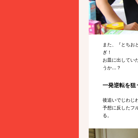
また、『とちお
ぎ！
お皿に出してい
うか…？
一発逆転を狙
後追いでじわじ
予想に反したフ
る。