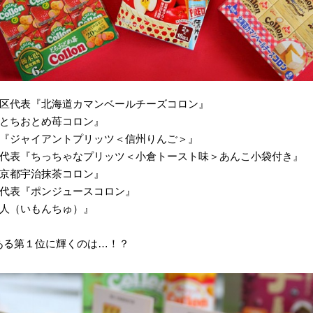
地区代表『北海道カマンベールチーズコロン』
『とちおとめ苺コロン』
表『ジャイアントプリッツ＜信州りんご＞』
区代表『ちっちゃなプリッツ＜小倉トースト味＞あんこ小袋付き』
『京都宇治抹茶コロン』
区代表『ポンジュースコロン』
芋人（いもんちゅ）』
ある第１位に輝くのは…！？