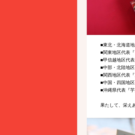
■東北・北海道
■関東地区代表
■甲信越地区代
■中部・北陸地
■関西地区代表
■中国・四国地
■沖縄県代表『
果たして、栄え