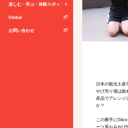
楽しむ・学ぶ・体験スポット
Global
お問い合わせ
日本の観光土産
やげ売り場は賑わ
産品でアレンジ
か？
この勝手にGli
ーツ系おみやげ