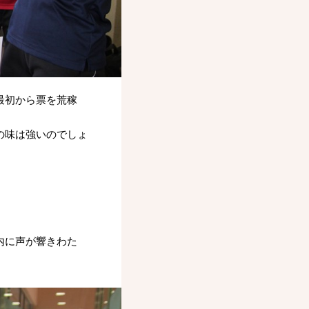
最初から票を荒稼
の味は強いのでしょ
内に声が響きわた