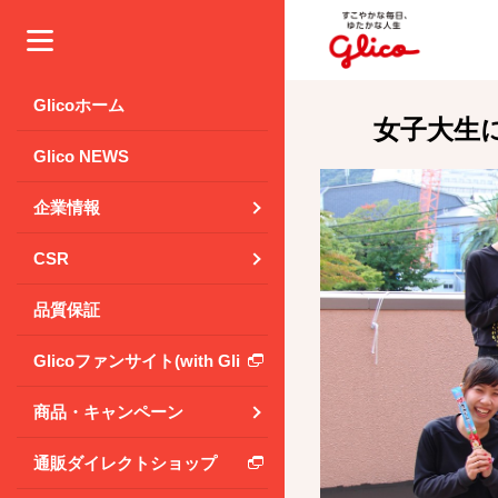
メニュー
Glicoホーム
女子大生
Glico NEWS
企業情報
CSR
品質保証
Glicoファンサイト(with Glico Park)
商品・キャンペーン
通販ダイレクトショップ