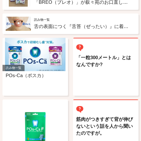
「BREO（ブレオ）」が叙々苑のお口直しサービスに
読み物一覧
舌の表面につく『舌苔（ぜったい）』に着目！
「一粒300メートル」とは
なんですか?
読み物一覧
POs-Ca（ポスカ）
筋肉がつきすぎて背が伸び
ないという話を人から聞い
たのですが。