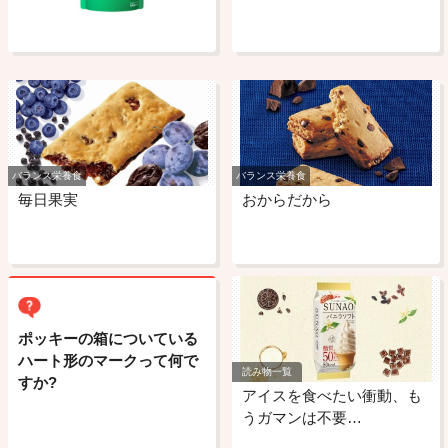
バランス栄養食
バランス栄養食
毎日果実
おからだから
ポッキーの箱についている
ハート形のマークって何で
読み物一覧
すか?
アイスを食べたい衝動、も
うガマンは不要…