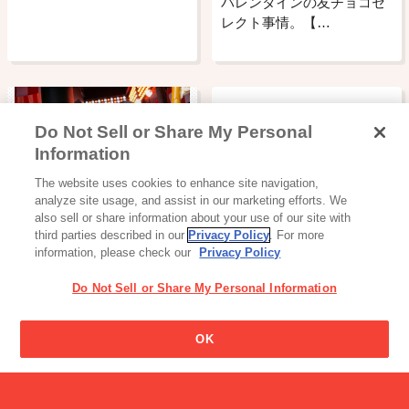
バレンタインの友チョコセ
レクト事情。【…
Do Not Sell or Share My Personal
Information
読み物一覧
The website uses cookies to enhance site navigation,
気分爽快！お風呂上がりに
analyze site usage, and assist in our marketing efforts. We
パピコ！
also sell or share information about your use of our site with
third parties described in our
Privacy Policy
. For more
information, please check our
Privacy Policy
Do Not Sell or Share My Personal Information
「難消化性デキストリン」
OK
って何ですか？
読み物一覧
洋菓子の街「PRパートナー
第１号」に