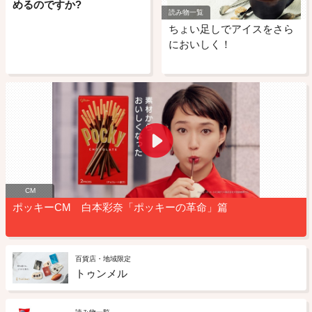
めるのですか?
読み物一覧
ちょい足しでアイスをさら
においしく！
CM
ポッキーCM 白本彩奈「ポッキーの革命」篇
百貨店・地域限定
トゥンメル