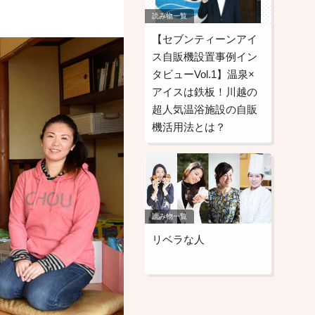
読み物一覧
【セブンティーンアイ
ス自販機設置事例イン
タビューVol.1】温泉×
アイスは鉄板！川越の
超人気温浴施設の自販
機活用法とは？
読み物一覧
リベラな人