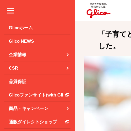
メニュー
Glicoホーム
「子育て
Glico NEWS
した。
企業情報
CSR
品質保証
Glicoファンサイト(with Glico Park)
商品・キャンペーン
通販ダイレクトショップ