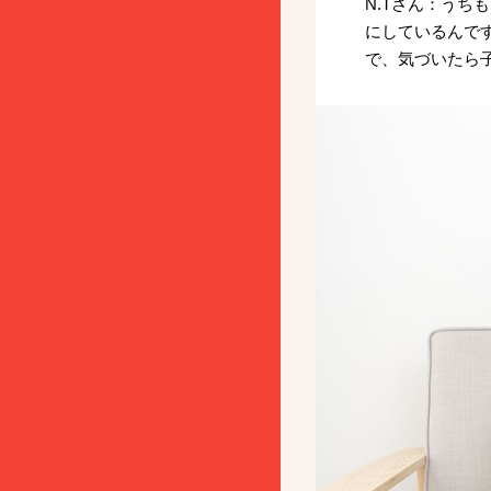
N.Tさん：う
にしているんで
で、気づいたら