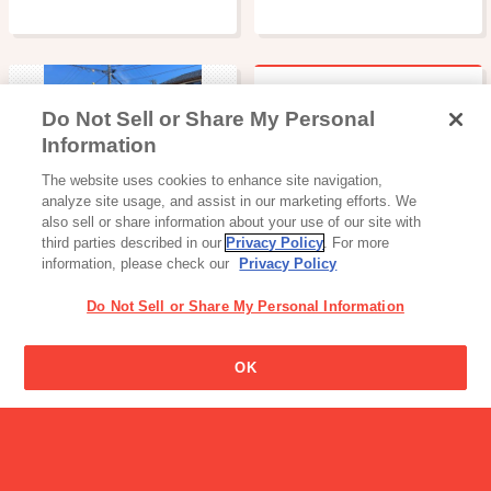
Do Not Sell or Share My Personal
アイスクリームとアイスミ
Information
ルク、ラクトアイスなどの
読み物一覧
違いはなんですか?
The website uses cookies to enhance site navigation,
グリコワゴンが能登半島地
analyze site usage, and assist in our marketing efforts. We
震被災地を訪問…
also sell or share information about your use of our site with
third parties described in our
Privacy Policy
. For more
information, please check our
Privacy Policy
Do Not Sell or Share My Personal Information
OK
読み物一覧
【第2週目】グリコワゴン
みんなの新た…