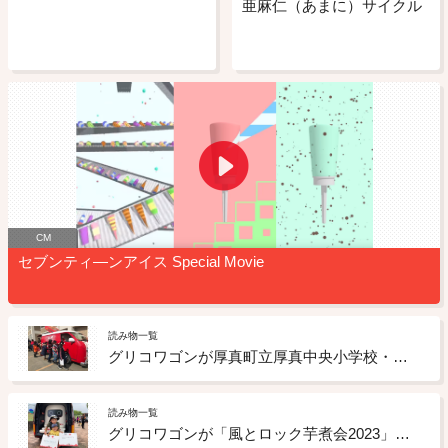
亜麻仁（あまに）サイクル
CM
セブンティ―ンアイス Special Movie
読み物一覧
グリコワゴンが厚真町立厚真中央小学校・厚真町立厚真中学校を訪れました。
読み物一覧
グリコワゴンが「風とロック芋煮会2023」に参加