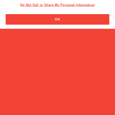
Do Not Sell or Share My Personal Information
OK
読み物一覧
グリコワゴンが「風とロッ
ク芋煮会202…
商品
アソビグリコ おもちゃのあそびかた
読み物一覧