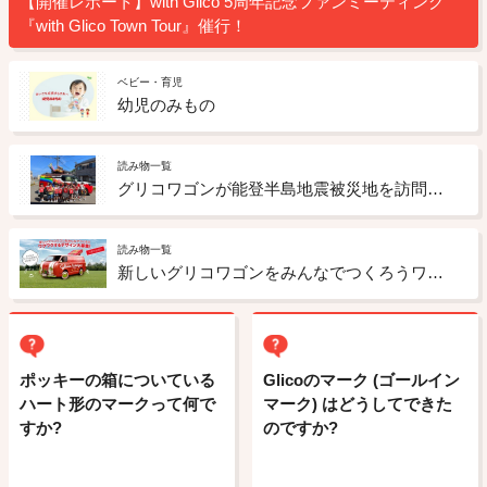
【開催レポート】with Glico 5周年記念ファンミーティング
『with Glico Town Tour』催行！
ベビー・育児
幼児のみもの
読み物一覧
グリコワゴンが能登半島地震被災地を訪問しました
読み物一覧
新しいグリコワゴンをみんなでつくろうワクワクするデザイン大募集！（応募期間は既に終了しております）
ポッキーの箱についている
Glicoのマーク (ゴールイン
ハート形のマークって何で
マーク) はどうしてできた
すか?
のですか?