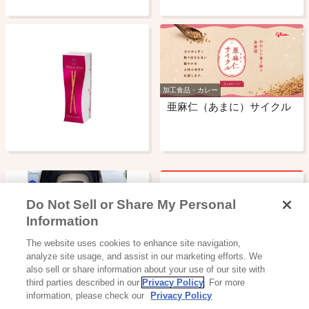
加工食品・カレー
亜麻仁（あまに）サイクル
Do Not Sell or Share My Personal
ビスコにはどんな種類の乳
Information
酸菌が入っているのです
読み物一覧
The website uses cookies to enhance site navigation,
か？
グリコワゴンが「風とロッ
analyze site usage, and assist in our marketing efforts. We
ク芋煮会202…
also sell or share information about your use of our site with
third parties described in our
Privacy Policy
. For more
information, please check our
Privacy Policy