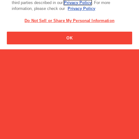
third parties described in our
Privacy Policy
. For more
information, please check our
Privacy Policy
Do Not Sell or Share My Personal Information
OK
読み物一覧
神戸市役所×Glicoのパパた
ちが「育…
CM
ジャイアントコーン「しあわせが とまらない秘密」WEBム
ービー