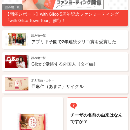
読み物一覧
【開催レポート】with Glico 5周年記念ファンミーティング
『with Glico Town Tour』催行！
読み物一覧
アプリ甲子園で2年連続グリコ賞を受賞した吉田さんと、グリコピア神戸で交流会を実施しました。
読み物一覧
Glicoで活躍する外国人《タイ編》
加工食品・カレー
亜麻仁（あまに）サイクル
チーザの名前の由来はなん
ですか？