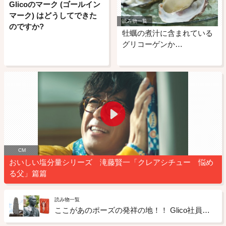
Glicoのマーク (ゴールイン
マーク) はどうしてできた
読み物一覧
のですか?
牡蠣の煮汁に含まれている
グリコーゲンか…
CM
おいしい塩分量シリーズ 滝藤賢一「クレアシチュー 悩め
る父」篇篇
読み物一覧
ここがあのポーズの発祥の地！！ Glico社員が創業者ゆかりの地「佐賀」をリポート