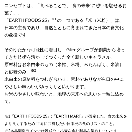
コンセプトは、「食べることで、”食の未来“に想いを馳せるお
菓子」。
※1
「EARTH FOODS 25」
の一つである「米（米粉）」は、
日本の主食であり、自然とともに育まれてきた日本の食文化
の象徴です。
そのゆたかな可能性に着目し、Glicoグループが創業から培っ
てきた技術を活かしてつくった全く新しいキャラメル。
原材料はお米由来のもの（米飴、米粉、米たんぱく、米油）
※2
と砂糖のみ。
米由来の原材料をつむぎ合わせ、素朴でありながら口の中に
やさしい味わいがゆっくりと広がります。
お米のやさしい味わいと、地球の未来への思いを一粒に込め
て。
※1「EARTH FOODS 25」:「EARTH MART」が設定した、食の未来を
より良くするため 世界に共有したい日本発の食のリストのこと。
※2本品製造ラインでは乳成分・小麦を含む製品を製造しています。