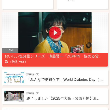
CM
おいしい塩分量シリーズ 滝藤賢一「ZEPPIN 悩める父」
篇（改訂ver）
読み物一覧
「みんなで糖質ケア」World Diabetes Day（世界糖尿病デー）
読み物一覧
終了しました【2025年大阪・関西万博】みんなが幸せになる未来のお菓子のアイデアを募集