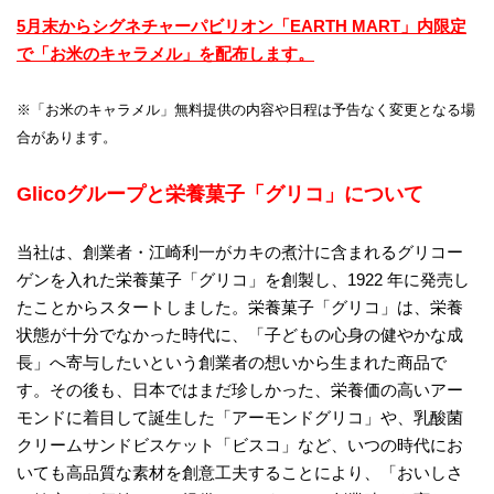
5月末からシグネチャーパビリオン「EARTH MART」内限定
で「お米のキャラメル」を配布します。
※「お米のキャラメル」無料提供の内容や日程は予告なく変更となる場
合があります。
Glicoグループと栄養菓子「グリコ」について
当社は、創業者・江崎利⼀がカキの煮汁に含まれるグリコー
ゲンを⼊れた栄養菓⼦「グリコ」を創製し、1922 年に発売し
たことからスタートしました。栄養菓⼦「グリコ」は、栄養
状態が⼗分でなかった時代に、「子どもの心身の健やかな成
長」へ寄与したいという創業者の想いから生まれた商品で
す。その後も、日本ではまだ珍しかった、栄養価の高いアー
モンドに着目して誕生した「アーモンドグリコ」や、乳酸菌
クリームサンドビスケット「ビスコ」など、いつの時代にお
いても高品質な素材を創意工夫することにより、「おいしさ