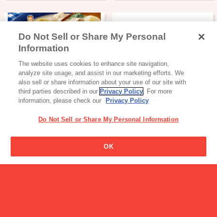
Do Not Sell or Share My Personal
Information
加工食品・カレー
The website uses cookies to enhance site navigation,
クレアおばさんのシチュー
analyze site usage, and assist in our marketing efforts. We
also sell or share information about your use of our site with
third parties described in our
Privacy Policy
. For more
information, please check our
Privacy Policy
Do Not Sell or Share My Personal Information
Glicoのマーク (ゴールイン
OK
マーク) はどうしてできた
読み物一覧
のですか?
アプリ甲子園 グリコ賞受賞
者とオンライ…