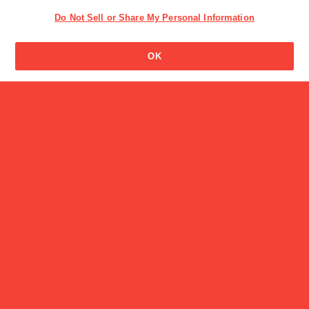
Do Not Sell or Share My Personal Information
ビスコの名前の由来は？
OK
読み物一覧
Glicoクイズ【栄養菓子（え
いようが…
CM
ジャイアントコーンCM 綾瀬はるか「しあわせが、とまら
ない」篇