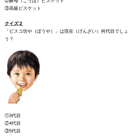
②酵母（こうぼ）ビスケット
③高級ビスケット
クイズ２
「ビスコ坊や（ぼうや）」は現在（げんざい）何代目でしょ
う？
①3代目
②4代目
③5代目