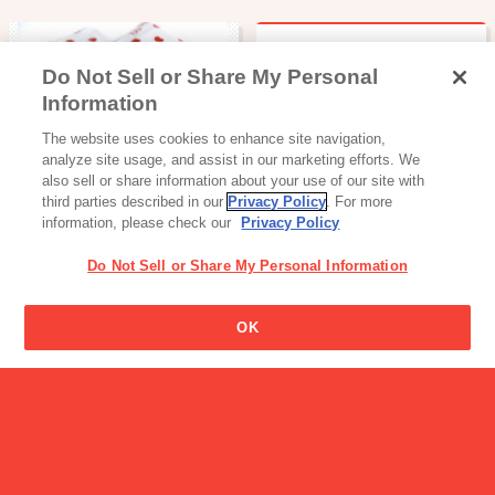
Do Not Sell or Share My Personal
ヨーグルトを温めて食べて
Information
もいいですか？
読み物一覧
The website uses cookies to enhance site navigation,
Glicoのキャラメルに隠され
analyze site usage, and assist in our marketing efforts. We
たヒミツ
also sell or share information about your use of our site with
third parties described in our
Privacy Policy
. For more
information, please check our
Privacy Policy
Do Not Sell or Share My Personal Information
OK
読み物一覧
牧場しぼりの誕生秘話を大
公開！