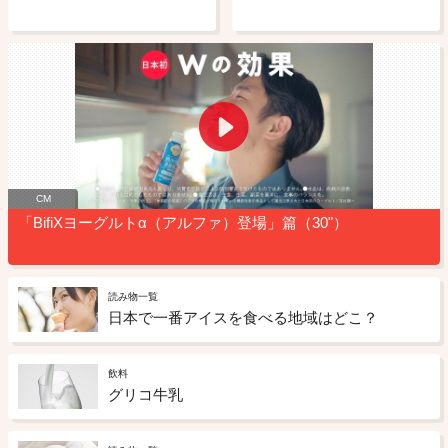
CM
「BifiXヨーグルトα（アルファ）登場」篇（30"）
読み物一覧
日本で一番アイスを食べる地域はどこ？
飲料
グリコ牛乳