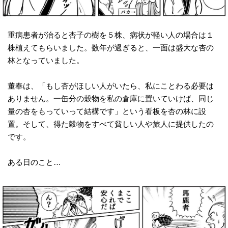
重病患者が治ると杏子の樹を５株、病状が軽い人の場合は１
株植えてもらいました。数年が過ぎると、一面は盛大な杏の
林となっていました。
董奉は、「もし杏がほしい人がいたら、私にことわる必要は
ありません。一缶分の穀物を私の倉庫に置いていけば、同じ
量の杏をもっていって結構です」という看板を杏の林に設
置。そして、得た穀物をすべて貧しい人や旅人に提供したの
です。
ある日のこと…