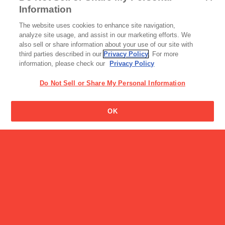
Information
読み物一覧
The website uses cookies to enhance site navigation,
ポッキー＆プリッツの日に
analyze site usage, and assist in our marketing efforts. We
起きたこと
also sell or share information about your use of our site with
third parties described in our
Privacy Policy
. For more
information, please check our
Privacy Policy
Do Not Sell or Share My Personal Information
カプリコの名前の由来はな
OK
んですか?
読み物一覧
子育てお役立ち情報【2歳6
か月編】