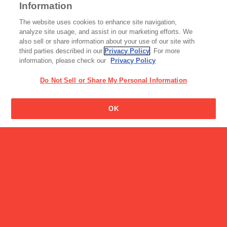
Information
読み物一覧
The website uses cookies to enhance site navigation,
【セブンティーンアイス自
analyze site usage, and assist in our marketing efforts. We
販機設置事例イ…
also sell or share information about your use of our site with
third parties described in our
Privacy Policy
. For more
information, please check our
Privacy Policy
Do Not Sell or Share My Personal Information
グリコの名前の由来はなん
OK
ですか?
店舗・サービス
セブンティーンアイス自販
機設置