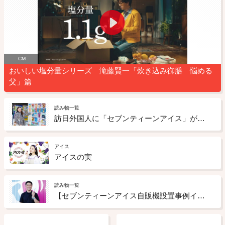
CM
おいしい塩分量シリーズ 滝藤賢一「炊き込み御膳 悩める
父」篇
読み物一覧
訪日外国人に「セブンティーンアイス」が人気！？渋谷の街でリアルな感想を聞いてみた！ ②
アイス
アイスの実
読み物一覧
【セブンティーンアイス自販機設置事例インタビューVol.2】 冬でも売れる！レジャー施設と自販機が相性抜群なワケ