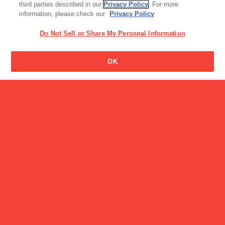
third parties described in our
Privacy Policy
. For more
information, please check our
Privacy Policy
Do Not Sell or Share My Personal Information
OK
加工食品・カレー
ZEPPINを使ったレシピの
ご紹介
CM
おいしい塩分量シリーズ 滝藤賢一「クレアシチュー 悩め
る父」篇篇