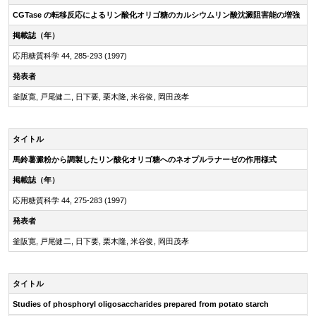
CGTase の転移反応によるリン酸化オリゴ糖のカルシウムリン酸沈澱阻害能の増強
掲載誌（年）
応用糖質科学 44, 285-293 (1997)
発表者
釜阪寛, 戸尾健二, 日下要, 栗木隆, 米谷俊, 岡田茂孝
タイトル
馬鈴薯澱粉から調製したリン酸化オリゴ糖へのネオプルラナーゼの作用様式
掲載誌（年）
応用糖質科学 44, 275-283 (1997)
発表者
釜阪寛, 戸尾健二, 日下要, 栗木隆, 米谷俊, 岡田茂孝
タイトル
Studies of phosphoryl oligosaccharides prepared from potato starch