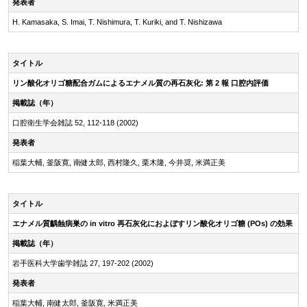
発表者
H. Kamasaka, S. Imai, T. Nishimura, T. Kuriki, and T. Nishizawa
タイトル
リン酸化オリゴ糖配合ガムによるエナメル質の再石灰化: 第 2 報 口腔内評価
掲載誌（年）
口腔衛生学会雑誌 52, 112-118 (2002)
発表者
稲葉大輔, 釜阪寛, 南健太郎, 西村隆久, 栗木隆, 今井奨, 米満正美
タイトル
エナメル質齲蝕病巣の in vitro 再石灰化におよぼすリン酸化オリゴ糖 (POs) の効果
掲載誌（年）
岩手医科大学歯学雑誌 27, 197-202 (2002)
発表者
稲葉大輔, 南健太郎, 釜阪寛, 米満正美