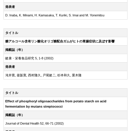
発表者
D. Inaba, K. Minami, H. Kamasaka, T. Kuriki, S. Imai and M. Yonemitsu
タイトル
糖アルコール含有リン酸化オリゴ糖配合ガムがヒトの胃腸症状に及ぼす影響
掲載誌（年）
健康・栄養食品研究 5, 1-8 (2002)
発表者
滝井寛, 釜阪寛, 西村隆久, 戸尾健二, 杉本和久, 栗木隆
タイトル
Effect of phosphoryl oligosaccharides from potato starch on acid
fermentation by mutans streptococci
掲載誌（年）
Journal of Dental Health 52, 66-71 (2002)