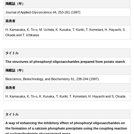
掲載誌（年）
Journal of Applied Glycoscience 44, 253-261 (1997)
発表者
H. Kamasaka, K. To-o, M. Uchida, K. Kusaka, T. Kuriki, T. Kometani, H. Hayashi, S.
Okada and T. Ichikawa
タイトル
The structures of phosphoryl oligosaccharides prepared from potato starch
掲載誌（年）
Bioscience, Biotechnology, and Biochemistry 61, 238-244 (1997)
発表者
H. Kamasaka, K. To-o, K. Kusaka, T. Kuriki, T. Kometani, H. Hayashi and S. Okada
タイトル
A way of enhancing the inhibitory effect of phosphoryl oligosaccharides on
the formation of a calcium phosphate precipitate using the coupling reaction
of cyclomaltodextrin glucanotransf erase