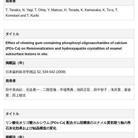
発表者
T. Tanaka, N. Yagi, T. Ohta, Y. Matsuo, H. Terada, K. Kamasaka, K. To-o, T.
Kometani and T. Kuriki
タイトル
Effect of chewing gum containing phosphoryl oligosaccharides of calcium
(POs-Ca) on Remineralization and hydroxyapatite crystallites of enamel
subsurface lesions in situ
掲載誌（年）
日本歯科保存学雑誌 52, 534-542 (2009)
発表者
田中美由紀，北迫勇一，二階堂徹，半場秀典，池田正臣，田中智子，滝井寛，釜坂
寛，田上順次
タイトル
リン酸化オリゴ糖カルシウム (POs-Ca) 配合ガム咀嚼後のエナメル質初期う蝕の再
石灰化効果および結晶構造の変化
掲載誌（年）