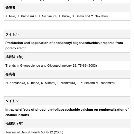
発表者
K.To-o, H. Kamasaka, T. Nishimura, T. Kuriki, S. Saeki and Y. Nakabou
タイトル
Production and application of phosphoryl oligosaccharides prepared from
potato starch
掲載誌（年）
Trends in Glycoscience and Glycotechnology 15, 75-89 (2003)
発表者
H. Kamasaka, D. Inaba, K. Minami, T. Nishimura, T. Kuriki and M. Yonemitsu
タイトル
Intraoral effects of
phosphoryl-oligosaccharide
calcium on remineralization of
enamel lesions
掲載誌（年）
Journal of Dental Health 53, 8-12 (2003)