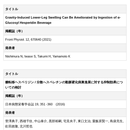
タイトル
Gravity-Induced Lower-Leg Swelling Can Be Ameliorated by Ingestion of α-
Glucosyl Hesperidin Beverage
掲載誌（年）
Front Physiol. 12, 670640 (2021)
発表者
Nishimura N, Iwase S, Takumi H, Yamamoto K
タイトル
糖転移ヘスペリジン / 分散へスペレチンの動脈硬化病巣進展に対する抑制効果につ
いての検討
掲載誌（年）
日本病態栄養学会誌 19, 351 -360 (2016)
発表者
菅澤典子, 西雄千佳, 中山泰介, 黒部裕嗣, 宅見央子, 東口文治, 粟飯原賢一, 島袋充生,
佐田政隆, 北川哲也