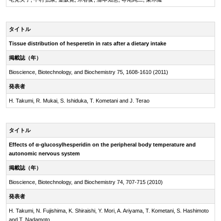
タイトル
Tissue distribution of hesperetin in rats after a dietary intake
掲載誌（年）
Bioscience, Biotechnology, and Biochemistry 75, 1608-1610 (2011)
発表者
H. Takumi, R. Mukai, S. Ishiduka, T. Kometani and J. Terao
タイトル
Effects of
α-glucosylhesperidin
on the peripheral body temperature and
autonomic nervous system
掲載誌（年）
Bioscience, Biotechnology, and Biochemistry 74, 707-715 (2010)
発表者
H. Takumi, N. Fujishima, K. Shiraishi, Y. Mori, A. Ariyama, T. Kometani, S. Hashimoto
and T. Nadamoto