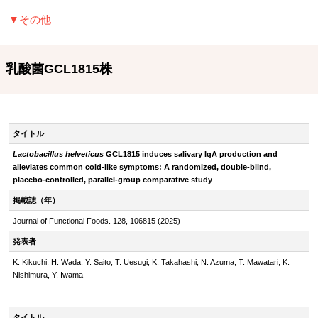
▼その他
乳酸菌GCL1815株
タイトル
Lactobacillus helveticus
GCL1815 induces salivary IgA production and
alleviates common cold-like symptoms: A randomized, double-blind,
placebo-controlled, parallel-group comparative study
掲載誌（年）
Journal of Functional Foods. 128, 106815 (2025)
発表者
K. Kikuchi, H. Wada, Y. Saito, T. Uesugi, K. Takahashi, N. Azuma, T. Mawatari, K.
Nishimura, Y. Iwama
タイトル