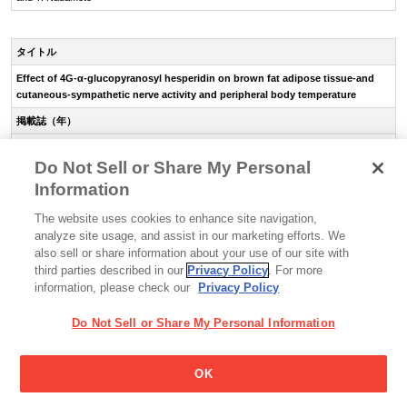
タイトル
Effect of
4G-α-glucopyranosyl
hesperidin on brown fat adipose
tissue-and
cutaneous-sympathetic
nerve activity and peripheral body temperature
掲載誌（年）
Neuroscience letters 461, 30-35 (2009)
Do Not Sell or Share My Personal
発表者
Information
J. Shen, H. Nakamura, Y. Fujisaki, M. Tanida, Y. Horii, R. Fuyuki, H. Takumi, K.
Shiraishi, T. Kometani and K. Nagai
The website uses cookies to enhance site navigation,
analyze site usage, and assist in our marketing efforts. We
also sell or share information about your use of our site with
third parties described in our
Privacy Policy
. For more
タイトル
information, please check our
Privacy Policy
糖転移ヘスペリジン含有コラーゲン飲料の継続摂取による皮膚状態の改善効果
Do Not Sell or Share My Personal Information
掲載誌（年）
FRAGRANCE JOURNAL 36, 68-71 (2008)
OK
発表者
南 利子、宅見央子、藤嶋昇、白石浩荘