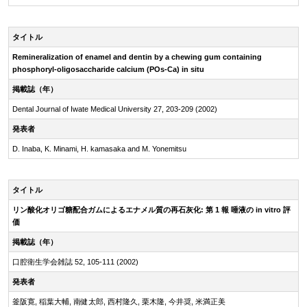
タイトル
Remineralization of enamel and dentin by a chewing gum containing
phosphoryl-oligosaccharide
calcium (POs-Ca) in situ
掲載誌（年）
Dental Journal of Iwate Medical University 27, 203-209 (2002)
発表者
D. Inaba, K. Minami, H. kamasaka and M. Yonemitsu
タイトル
リン酸化オリゴ糖配合ガムによるエナメル質の再石灰化: 第 1 報 唾液の in vitro 評
価
掲載誌（年）
口腔衛生学会雑誌 52, 105-111 (2002)
発表者
釜阪寛, 稲葉大輔, 南健太郎, 西村隆久, 栗木隆, 今井奨, 米満正美