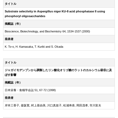
タイトル
Substrate selectivity in Aspergillus niger KU-8 acid phosphatase II using
phosphoryl oligosaccharides
掲載誌（年）
Bioscience, Biotechnology, and Biochemistry 64, 1534-1537 (2000)
発表者
K. To-o, H. Kamasaka, T. Kuriki and S. Okada
タイトル
ジャガイモデンプンから調製したリン酸化オリゴ糖のラットのカルシウム吸収に及
ぼす影響
掲載誌（年）
日本栄養・食糧学会誌 51, 67-72 (1998)
発表者
岸本三香子, 釜阪寛, 村上亜由美, 川口真規子, 松浦寿喜, 岡田茂孝, 市川富夫