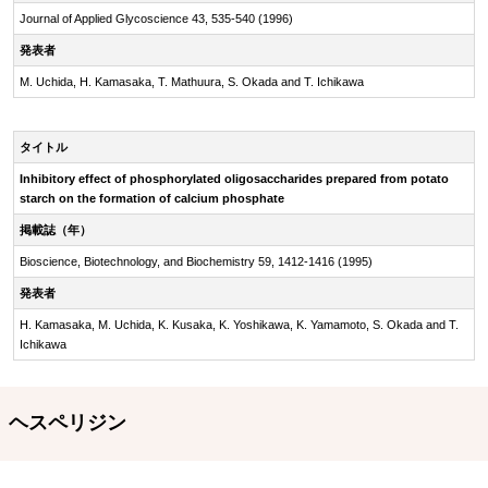
Journal of Applied Glycoscience 43, 535-540 (1996)
発表者
M. Uchida, H. Kamasaka, T. Mathuura, S. Okada and T. Ichikawa
タイトル
Inhibitory effect of phosphorylated oligosaccharides prepared from potato
starch on the formation of calcium phosphate
掲載誌（年）
Bioscience, Biotechnology, and Biochemistry 59, 1412-1416 (1995)
発表者
H. Kamasaka, M. Uchida, K. Kusaka, K. Yoshikawa, K. Yamamoto, S. Okada and T.
Ichikawa
ヘスペリジン