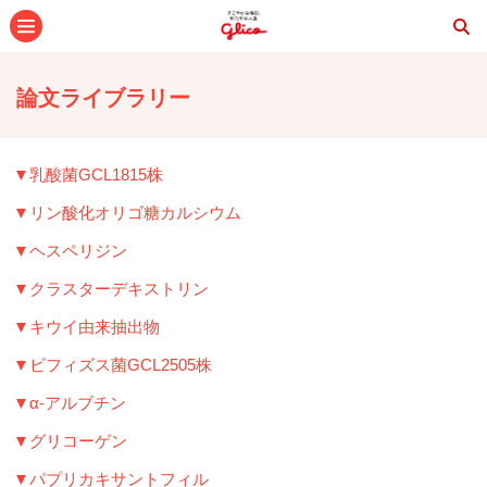
メニュー
論文ライブラリー
▼乳酸菌GCL1815株
▼リン酸化オリゴ糖カルシウム
▼ヘスペリジン
▼クラスターデキストリン
▼キウイ由来抽出物
▼ビフィズス菌GCL2505株
▼α‐アルブチン
▼グリコーゲン
▼パプリカキサントフィル