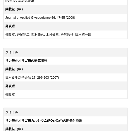
from potato starch
掲載誌（年）
Journal of Applied Glycoscience 56, 47-55 (2009)
発表者
釜阪寛, 戸尾健二, 西村隆久, 木村敏幸, 松沢信行, 阪本禮一郎
タイトル
リン酸化オリゴ糖の研究開発
掲載誌（年）
日本食生活学会誌 17, 297-303 (2007)
発表者
釜阪寛
タイトル
®
リン酸化オリゴ糖カルシウム(POs-Ca
)の開発と応用
掲載誌（年）