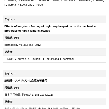
H. Takumi, H. Nakamura, T. Simizu, R. Harada, T. Kometani, T. Nadamoto, R. Mukai,
K. Murota, Y. Kawai and J. Terao
タイトル
Effects of
long-term
feeding of
α-glucosylhesperidin
on the mechanical
properties of rabbit femoral arteries
掲載誌（年）
Biorheology 49, 353-363 (2012)
発表者
T. Naiki, Y. Kurose, K. Hayashi, H. Takumi and T. Kometani
タイトル
糖転移ヘスペリジンの血流改善作用
掲載誌（年）
日本応用糖質科学会誌 1, 186-193 (2011)
発表者
宅見央子, 中村弘康, 釜阪寛, 米谷俊, 灘本知憲, 寺尾純二, 栗木隆