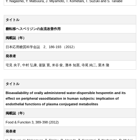
Y. Nagashio, Y. Matsuura, J. Miyamoto, T. Kometani, T. Suzuki and S. Tanabe
タイトル
糖転移ヘスペリジンの血流改善作用
掲載誌（年）
日本応用糖質科学会誌 2、186-193 （2012）
発表者
宅見 央子, 中村 弘康, 釜阪 寛, 米谷 俊, 灘本 知憲, 寺尾 純二, 栗木 隆
タイトル
Bioavailability of orally administered
water-dispersible
hesperetin and its
effect on peripheral vasodilatation in human subjects: implication of
endothelial functions of plasma conjugated metabolites
掲載誌（年）
Food & Function 3, 389-398 (2012)
発表者