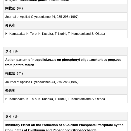
掲載誌（年）
Journal of Applied Glycoscience 44, 285-293 (1997)
発表者
H. Kamasaka, K. To-o, K. Kusaka, T. Kuriki, T. Kometani and S. Okada
タイトル
Action pattern of neopullulanase on phosphoryl oligosaccharides prepared
from potato starch
掲載誌（年）
Journal of Applied Glycoscience 44, 275-283 (1997)
発表者
H. Kamasaka, K. To-o, K. Kusaka, T. Kuriki, T. Kometani and S. Okada
タイトル
Inhibitory Effect on the Formation of a Calcium Phosphate Precipitate by the
Conjugates of Ovalbumin and Phosphoryl Oligosaccharide