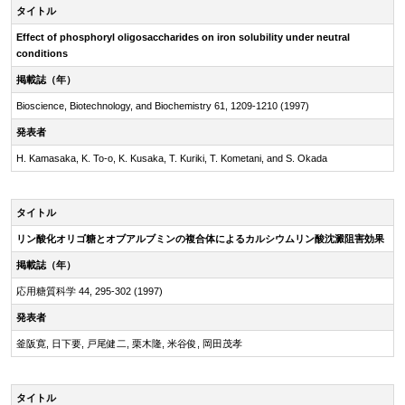
タイトル
Effect of phosphoryl oligosaccharides on iron solubility under neutral
conditions
掲載誌（年）
Bioscience, Biotechnology, and Biochemistry 61, 1209-1210 (1997)
発表者
H. Kamasaka, K. To-o, K. Kusaka, T. Kuriki, T. Kometani, and S. Okada
タイトル
リン酸化オリゴ糖とオブアルブミンの複合体によるカルシウムリン酸沈澱阻害効果
掲載誌（年）
応用糖質科学 44, 295-302 (1997)
発表者
釜阪寛, 日下要, 戸尾健二, 栗木隆, 米谷俊, 岡田茂孝
タイトル