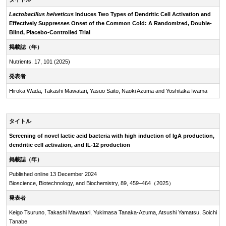
Lactobacillus helveticus
Induces Two Types of Dendritic Cell Activation and
Effectively Suppresses Onset of the Common Cold: A Randomized, Double-
Blind, Placebo-Controlled Trial
掲載誌（年）
Nutrients. 17, 101 (2025)
発表者
Hiroka Wada, Takashi Mawatari, Yasuo Saito, Naoki Azuma and Yoshitaka Iwama
タイトル
Screening of novel lactic acid bacteria with high induction of IgA production,
dendritic cell activation, and IL-12 production
掲載誌（年）
Published online 13 December 2024
Bioscience, Biotechnology, and Biochemistry, 89, 459–464（2025）
発表者
Keigo Tsuruno, Takashi Mawatari, Yukimasa Tanaka-Azuma, Atsushi Yamatsu, Soichi
Tanabe