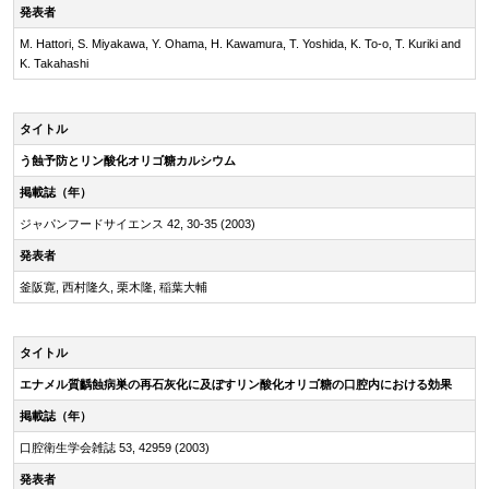
発表者
M. Hattori, S. Miyakawa, Y. Ohama, H. Kawamura, T. Yoshida, K. To-o, T. Kuriki and
K. Takahashi
タイトル
う蝕予防とリン酸化オリゴ糖カルシウム
掲載誌（年）
ジャパンフードサイエンス 42, 30-35 (2003)
発表者
釜阪寛, 西村隆久, 栗木隆, 稲葉大輔
タイトル
エナメル質齲蝕病巣の再石灰化に及ぼすリン酸化オリゴ糖の口腔内における効果
掲載誌（年）
口腔衛生学会雑誌 53, 42959 (2003)
発表者