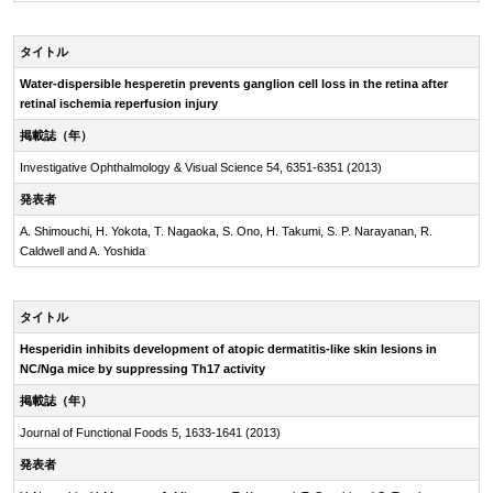
タイトル
Water-dispersible
hesperetin prevents ganglion cell loss in the retina after
retinal ischemia reperfusion injury
掲載誌（年）
Investigative Ophthalmology & Visual Science 54, 6351-6351 (2013)
発表者
A. Shimouchi, H. Yokota, T. Nagaoka, S. Ono, H. Takumi, S. P. Narayanan, R.
Caldwell and A. Yoshida
タイトル
Hesperidin inhibits development of atopic
dermatitis-like
skin lesions in
NC/Nga mice by suppressing Th17 activity
掲載誌（年）
Journal of Functional Foods 5, 1633-1641 (2013)
発表者