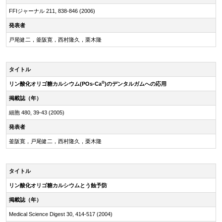
FFIジャーナル 211, 838-846 (2006)
発表者
戸尾健二，釜阪寛，西村隆久，栗木隆
タイトル
®
リン酸化オリゴ糖カルシウム(POs-Ca
)のデンタルガムへの応用
掲載誌（年）
細胞 480, 39-43 (2005)
発表者
釜阪寛，戸尾健二，西村隆久，栗木隆
タイトル
リン酸化オリゴ糖カルシウムとう蝕予防
掲載誌（年）
Medical Science Digest 30, 414-517 (2004)