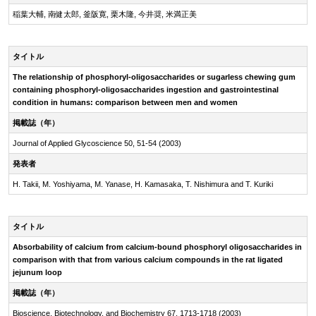
稲葉大輔, 南健太郎, 釜阪寛, 栗木隆, 今井奨, 米満正美
タイトル
The relationship of
phosphoryl-oligosaccharides
or sugarless chewing gum
containing
phosphoryl-oligosaccharides
ingestion and gastrointestinal
condition in humans: comparison between men and women
掲載誌（年）
Journal of Applied Glycoscience 50, 51-54 (2003)
発表者
H. Takii, M. Yoshiyama, M. Yanase, H. Kamasaka, T. Nishimura and T. Kuriki
タイトル
Absorbability of calcium from
calcium-bound
phosphoryl oligosaccharides in
comparison with that from various calcium compounds in the rat ligated
jejunum loop
掲載誌（年）
Bioscience, Biotechnology, and Biochemistry 67, 1713-1718 (2003)