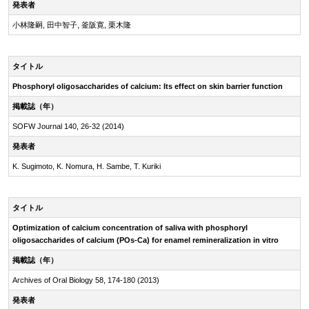
発表者
小林隆嗣, 田中智子, 釜阪寛, 栗木隆
タイトル
Phosphoryl oligosaccharides of calcium: Its effect on skin barrier function
掲載誌（年）
SOFW Journal 140, 26-32 (2014)
発表者
K. Sugimoto, K. Nomura, H. Sambe, T. Kuriki
タイトル
Optimization of calcium concentration of saliva with phosphoryl
oligosaccharides of calcium (POs-Ca) for enamel remineralization in vitro
掲載誌（年）
Archives of Oral Biology 58, 174-180 (2013)
発表者