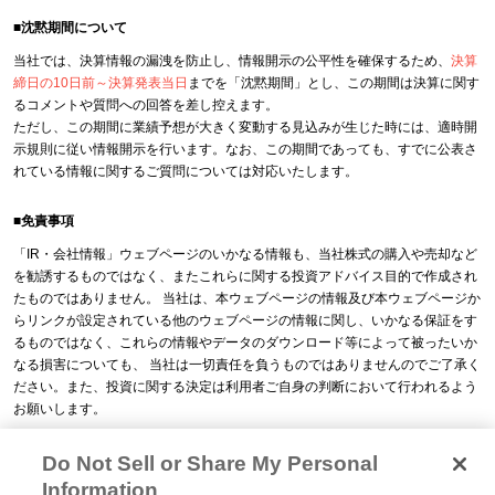
■沈黙期間について
当社では、決算情報の漏洩を防止し、情報開示の公平性を確保するため、
決算
締日の10日前～決算発表当日
までを「沈黙期間」とし、この期間は決算に関す
るコメントや質問への回答を差し控えます。
ただし、この期間に業績予想が大きく変動する見込みが生じた時には、適時開
示規則に従い情報開示を行います。なお、この期間であっても、すでに公表さ
れている情報に関するご質問については対応いたします。
■免責事項
「IR・会社情報」ウェブページのいかなる情報も、当社株式の購入や売却など
を勧誘するものではなく、またこれらに関する投資アドバイス目的で作成され
たものではありません。 当社は、本ウェブページの情報及び本ウェブページか
らリンクが設定されている他のウェブページの情報に関し、いかなる保証をす
るものではなく、これらの情報やデータのダウンロード等によって被ったいか
なる損害についても、 当社は一切責任を負うものではありませんのでご了承く
ださい。また、投資に関する決定は利用者ご自身の判断において行われるよう
お願いします。
Do Not Sell or Share My Personal
Information