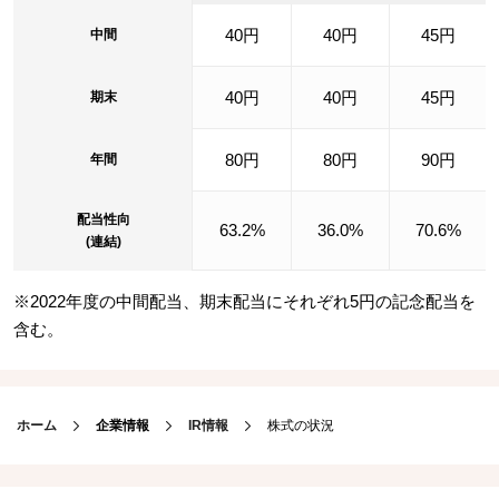
40円
40円
45円
中間
40円
40円
45円
期末
80円
80円
90円
年間
配当性向
63.2%
36.0%
70.6%
(連結)
※2022年度の中間配当、期末配当にそれぞれ5円の記念配当を
含む。
ホーム
企業情報
IR情報
株式の状況