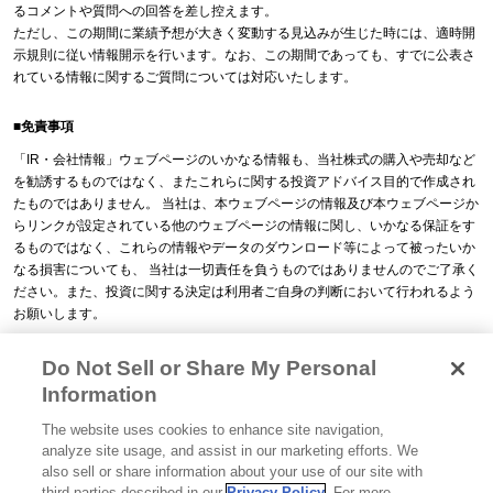
るコメントや質問への回答を差し控えます。
ただし、この期間に業績予想が大きく変動する見込みが生じた時には、適時開
示規則に従い情報開示を行います。なお、この期間であっても、すでに公表さ
れている情報に関するご質問については対応いたします。
■免責事項
「IR・会社情報」ウェブページのいかなる情報も、当社株式の購入や売却など
を勧誘するものではなく、またこれらに関する投資アドバイス目的で作成され
たものではありません。 当社は、本ウェブページの情報及び本ウェブページか
らリンクが設定されている他のウェブページの情報に関し、いかなる保証をす
るものではなく、これらの情報やデータのダウンロード等によって被ったいか
なる損害についても、 当社は一切責任を負うものではありませんのでご了承く
ださい。また、投資に関する決定は利用者ご自身の判断において行われるよう
お願いします。
Do Not Sell or Share My Personal
Information
The website uses cookies to enhance site navigation,
Glicoからの最新情報を受け取る
analyze site usage, and assist in our marketing efforts. We
also sell or share information about your use of our site with
third parties described in our
Privacy Policy
. For more