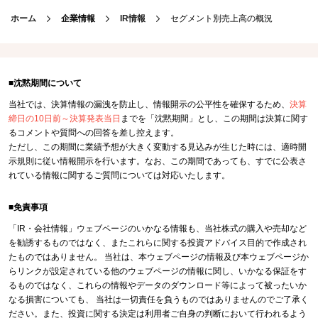
ホーム
企業情報
IR情報
セグメント別売上高の概況
■沈黙期間について
当社では、決算情報の漏洩を防止し、情報開示の公平性を確保するため、
決算
締日の10日前～決算発表当日
までを「沈黙期間」とし、この期間は決算に関す
るコメントや質問への回答を差し控えます。
ただし、この期間に業績予想が大きく変動する見込みが生じた時には、適時開
示規則に従い情報開示を行います。なお、この期間であっても、すでに公表さ
れている情報に関するご質問については対応いたします。
■免責事項
「IR・会社情報」ウェブページのいかなる情報も、当社株式の購入や売却など
を勧誘するものではなく、またこれらに関する投資アドバイス目的で作成され
たものではありません。 当社は、本ウェブページの情報及び本ウェブページか
らリンクが設定されている他のウェブページの情報に関し、いかなる保証をす
るものではなく、これらの情報やデータのダウンロード等によって被ったいか
なる損害についても、 当社は一切責任を負うものではありませんのでご了承く
ださい。また、投資に関する決定は利用者ご自身の判断において行われるよう