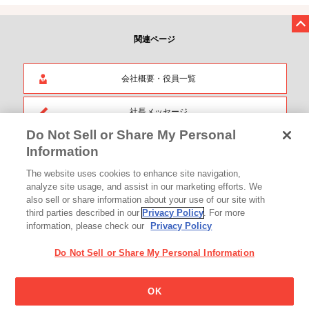
関連ページ
会社概要・役員一覧
社長メッセージ
Do Not Sell or Share My Personal
Information
The website uses cookies to enhance site navigation,
Glicoからの最新情報を受け取る
analyze site usage, and assist in our marketing efforts. We
also sell or share information about your use of our site with
third parties described in our
Privacy Policy
. For more
information, please check our
Privacy Policy
Glicoホーム
お問い合わせ
ご利用規約
利用者情報の外部送信について
Do Not Sell or Share My Personal Information
プライバシーポリシー
ソーシャルメディアポリシー
サイトマップ
Cookie 設定
江崎グリコ株式会社 Copyright © 2026
OK
Ezaki Glico Co., Ltd. All Rights Reserved.