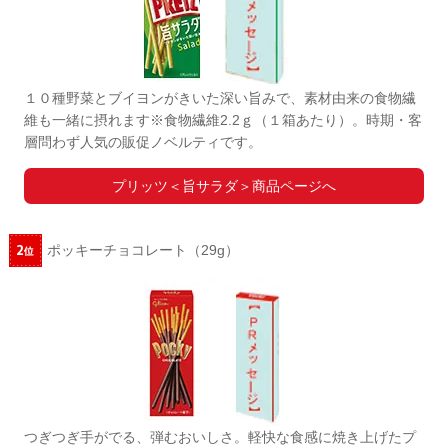
１０種野菜とブイヨンがきいた深い旨みで、素材由来の食物繊
維も一緒に摂れます※食物繊維2.2ｇ（１箱あたり）。時期・客
層問わず人気の販促ノベルティです。
プリッツ＜旨サラダ＞商品ページへ
ポッキーチョコレート（29g）
つぎつぎ手がでる、弾むおいしさ。軽快な食感に焼き上げたプ