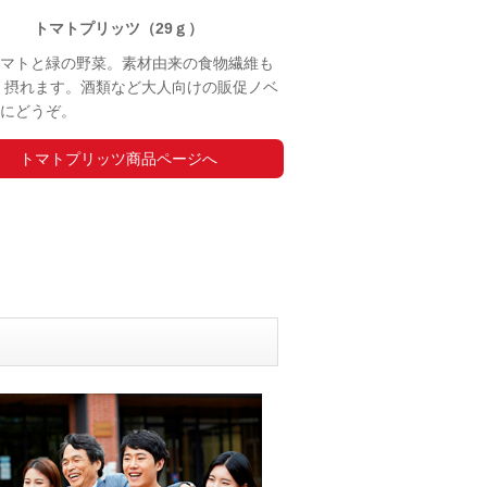
トマトプリッツ（29ｇ）
マトと緑の野菜。素材由来の食物繊維も
 摂れます。酒類など大人向けの販促ノベ
にどうぞ。
トマトプリッツ商品ページへ