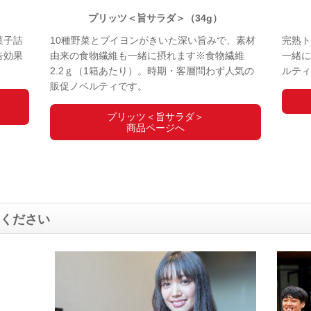
※
プリッツ＜旨サラダ＞（34g）
菓子詰
10種野菜とブイヨンがきいた深い旨みで、素材
完熟ト
告効果
由来の食物繊維も一緒に摂れます※食物繊維
一緒に
2.2ｇ（1箱あたり）。時期・客層問わず人気の
ルティ
販促ノベルティです。
※
プリッツ＜旨サラダ＞
商品ページへ
ください