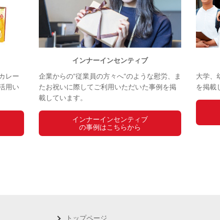
インナーインセンティブ
カレー
企業からの“従業員の方々へ“のような慰労、ま
大学、
活用い
たお祝いに際してご利用いただいた事例を掲
を掲載
載しています。
インナーインセンティブ
の事例はこちらから
トップページ