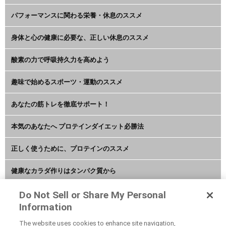
パフォーマンスに関わる栄養・休息のススメ
身体と心の健康に必要な、正しい休息のススメ
酸素の力で呼吸持久力を高めよう
趣味で始めるスポーツ・運動のススメ
あなたの筋トレを徹底サポート！
本気のあなたへ プロテインダイエット必勝法
正しく使うために、プロテインのススメ
健康なカラダ作りはタンパク質から
アミノ酸・BCAAで絶好調な毎日を
Do Not Sell or Share My Personal
Information
水分補給やクエン酸でカラダをリセット
The website uses cookies to enhance site navigation,