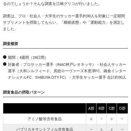
るのでしょうか？そんな調査を江崎グリコが行いました。
調査は、プロ・社会人・大学生のサッカー選手約90人を対象に一定期間
サプリメントを摂取してもらい、「睡眠状態」や「運動能力」を測定し
ました。
調査概要
期間：4週間（28日間）
対象者：プロサッカー選手（INAC神戸レオネッサ）・社会人サッカー
選手（大和シルフィード、房総ローヴァーズ木更津FC、鎌倉インター
ナショナルFC、SHIBUYA CITY FC）・大学生サッカー選手 合計約90人
調査食品の摂取パターン
A群
B群
C群
D群
アミノ酸等含有食品
○
–
○
–
パプリカキサントフィル含有食品
–
○
○
–