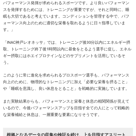
パフォーマンス発揮が求められるスポーツです。より良いパフォーマン
スを発揮するためには、トレーニングが重要ですが、それと同時に、睡
眠も大切であると考えています。コンディションを管理する中で、パフ
ォーマンス向上のために適切な栄養を取れるように日々指導していま
す。」
「INAC神戸レオネッサ」では、トレーニング後30分以内にエネルギー摂
取、トレーニング終了後1時間以内に昼食をとるよう選手に促し、エネル
ギー摂取にはホエイプロテインなどのサプリメントを活用しているそ
う。
このように常に進化を求められるプロスポーツ選手も、パフォーマンス
向上のために、物理的なトレーニングに加え「必要な栄養を摂ること」
や「睡眠を意識し、良い休息をとること」を戦略的に実施しています。
また実験結果からも、パフォーマンスと栄養と休息の相関関係が見えて
いるので、今後パフォーマンスアップを目指す全ての人にとって戦略的
な栄養補給と休息は、一層重要な要素になりそうです。
根拠となるデータの収集や検証を続け、上を目指すアスリート