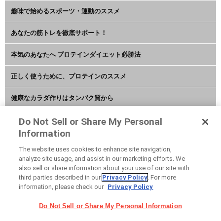
趣味で始めるスポーツ・運動のススメ
あなたの筋トレを徹底サポート！
本気のあなたへ プロテインダイエット必勝法
正しく使うために、プロテインのススメ
健康なカラダ作りはタンパク質から
アミノ酸・BCAAで絶好調な毎日を
Do Not Sell or Share My Personal
Information
水分補給やクエン酸でカラダをリセット
The website uses cookies to enhance site navigation,
analyze site usage, and assist in our marketing efforts. We
アスリートコンディションチェック
also sell or share information about your use of our site with
third parties described in our
Privacy Policy
. For more
information, please check our
Privacy Policy
POWER PRODUCTION ブランドサイト
Do Not Sell or Share My Personal Information
ネットショップ