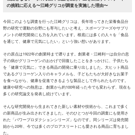
の挑戦に応える〜江崎グリコが調査を実施した理由〜
今回このような調査を行った江崎グリコは、長年培ってきた栄養食品分
野の研究で運動の分野にも寄与したいと考え、スポーツフーズやサプリ
メントの研究開発にも力を入れています。根底には多くの人々を「食品
を通じて、健康で元気にしたい」という強い想いがあります。
その原点は1922年の創業時まで遡ります。創業者・江崎利一は自分の息
子の病がグリコーゲンのおかげで回復したことをきっかけに、子供たち
を「健康で元気に」できる商品の開発に乗り出しました。大ヒット商品
であるグリコーゲン入りのキャラメルも、子どもたちが大好きなお菓子
を食べながら、健康を促進できるような製品として作られたものです。
健康や研究への熱意は、創業から約100年経った今でも変わらず、現在も
多くの研究論文を発表し続けています。
そんな研究開発から生まれてきた新しい素材や技術から、これまで多く
の新商品が生み出されてきました。そのひとつが今回の調査にも使用さ
れた「パワープロダクションシリーズ」なのです。同シリーズは発売開
始から20年、今では多くのプロアスリートにも愛される商品に育ちまし
クーポンコードをコピーしました
た。