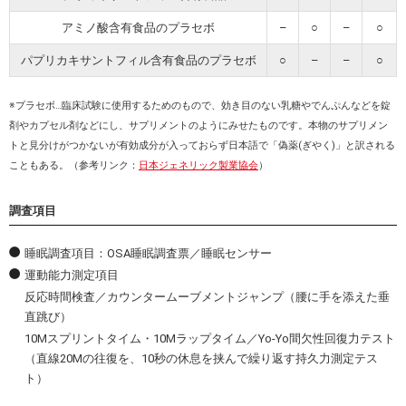
アミノ酸含有食品のプラセボ
–
○
–
○
パプリカキサントフィル含有食品のプラセボ
○
–
–
○
※プラセボ…臨床試験に使用するためのもので、効き目のない乳糖やでんぷんなどを錠
剤やカプセル剤などにし、サプリメントのようにみせたものです。本物のサプリメン
トと見分けがつかないが有効成分が入っておらず日本語で「偽薬(ぎやく)」と訳される
こともある。（参考リンク：
日本ジェネリック製業協会
）
調査項目
睡眠調査項目：OSA睡眠調査票／睡眠センサー
運動能力測定項目
反応時間検査／カウンタームーブメントジャンプ（腰に手を添えた垂
直跳び）
10Mスプリントタイム・10Mラップタイム／Yo-Yo間欠性回復力テスト
（直線20Mの往復を、10秒の休息を挟んで繰り返す持久力測定テス
ト）