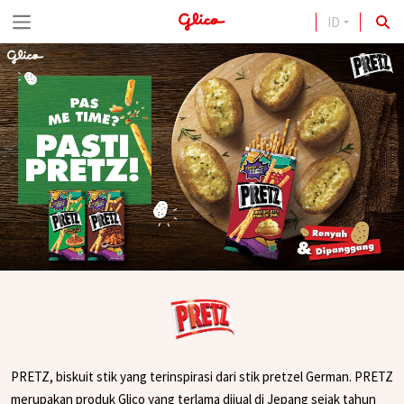
ID
S
k
i
p
t
o
c
o
n
t
e
n
t
PRETZ, biskuit stik yang terinspirasi dari stik pretzel German. PRETZ
merupakan produk Glico yang terlama dijual di Jepang sejak tahun