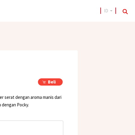
ID
sea
Beli
ber serat dengan aroma manis dari
u dengan Pocky.