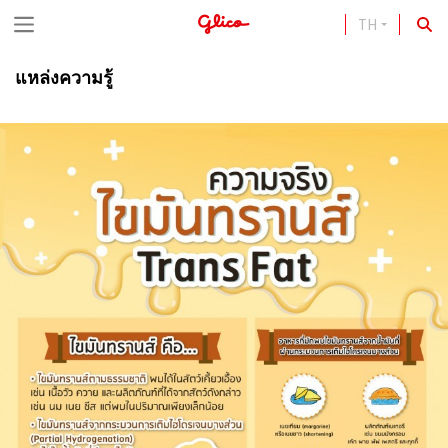
TH
S
k
แหล่งความรู้
i
p
t
o
c
o
n
t
e
n
t