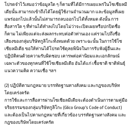
โปรดจำไว้เสมอว่าข้อมูลใด ๆ ก็ตามที่ได้มีการเผยแพร่ในโซเชียลมี
เดียนั้น สามารถเข้าถึงได้โดยผู้ใช้งานจำนวนมาก และข้อมูลที่เผย
แพร่ออกไปแล้วนั้นไม่สามารถลบออกไปได้ทั้งหมด ดังนั้น การ
สื่อสารใด ๆ ที่ท่านได้ทำลงไปโดยไม่ว่าจะเปิดเผยหรือปกปิดชื่อ
ก็ตาม ไม่เพียงแต่จะส่งผลกระทบต่อตัวท่านเอง แต่รวมไปถึงชื่อ
เสียงของกลุ่มบริษัทกูลิโกะทั้งหมดด้วย เพราะฉะนั้น ในการใช้โซ
เชียลมีเดีย ขอให้ท่านได้โปรดใช้ดุลยพินิจในการรับฟังผู้อื่นและ
ปฏิบัติตนด้วยความรับผิดชอบ เคารพต่อค่านิยมและเอกลักษณ์
เฉพาะตัวของทุกคนที่ใช้โซเชียลมีเดีย อันได้แก่ เชื้อชาติ ชาติพันธุ์
แนวความคิด ความเชื่อ ฯลฯ
(2) ปฏิบัติตามกฎหมาย บรรทัดฐานทางสังคม และกฎของบริษัท
โดยเคร่งครัด
การใช้และการสื่อสารผ่านโซเชียลมีเดียจะต้องดำเนินการตามคู่มือ
จริยธรรมของกลุ่มบริษัทกูลิโกะ (Glico Group’s Code of Conduct)
และต้องเป็นไปตามกฎหมายที่เกี่ยวข้อง บรรทัดฐานทางสังคม และ
กฎของบริษัทโดยเคร่งครัด