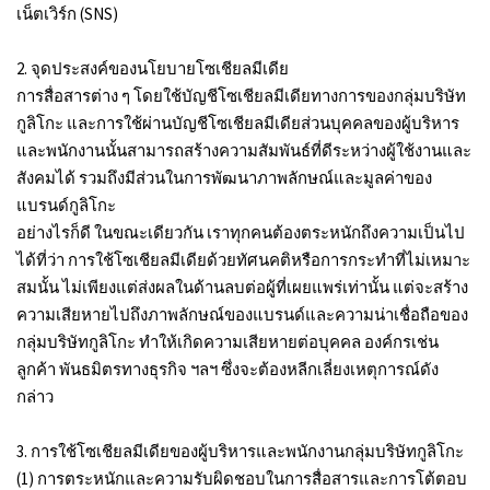
เน็ตเวิร์ก (SNS)
2. จุดประสงค์ของนโยบายโซเชียลมีเดีย
การสื่อสารต่าง ๆ โดยใช้บัญชีโซเชียลมีเดียทางการของกลุ่มบริษัท
กูลิโกะ และการใช้ผ่านบัญชีโซเชียลมีเดียส่วนบุคคลของผู้บริหาร
และพนักงานนั้นสามารถสร้างความสัมพันธ์ที่ดีระหว่างผู้ใช้งานและ
สังคมได้ รวมถึงมีส่วนในการพัฒนาภาพลักษณ์และมูลค่าของ
แบรนด์กูลิโกะ
อย่างไรก็ดี ในขณะเดียวกัน เราทุกคนต้องตระหนักถึงความเป็นไป
ได้ที่ว่า การใช้โซเชียลมีเดียด้วยทัศนคติหรือการกระทำที่ไม่เหมาะ
สมนั้น ไม่เพียงแต่ส่งผลในด้านลบต่อผู้ที่เผยแพร่เท่านั้น แต่จะสร้าง
ความเสียหายไปถึงภาพลักษณ์ของแบรนด์และความน่าเชื่อถือของ
กลุ่มบริษัทกูลิโกะ ทำให้เกิดความเสียหายต่อบุคคล องค์กรเช่น
ลูกค้า พันธมิตรทางธุรกิจ ฯลฯ ซึ่งจะต้องหลีกเลี่ยงเหตุการณ์ดัง
กล่าว
3. การใช้โซเชียลมีเดียของผู้บริหารและพนักงานกลุ่มบริษัทกูลิโกะ
(1) การตระหนักและความรับผิดชอบในการสื่อสารและการโต้ตอบ