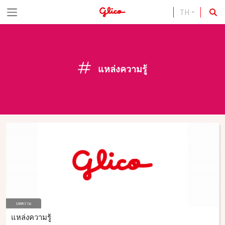
TH
S
k
i
p
แหล่งความรู้
t
o
c
o
n
t
e
n
บทความ
t
แหล่งความรู้