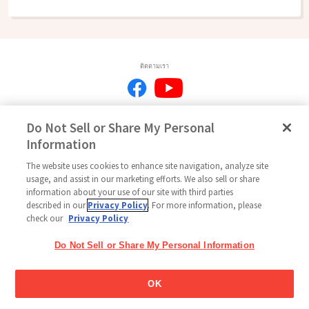
ติดตามเรา
Do Not Sell or Share My Personal
หน้าหลัก
เครือข่ายกูลิโกะ
ติดต่อเรา
ข้อกำหนดการใช้งาน
Information
นโยบายความเป็นส่วนตัว
นโยบายโซเชียลมีเดีย
แผนผังเว็บไซด์
การตั้งค่าคุกกี้
The website uses cookies to enhance site navigation, analyze site
ลิขสิทธิ์ © 2026
usage, and assist in our marketing efforts. We also sell or share
Thai Glico Co., Ltd. สงวนสิทธิ์ทุกประการ
information about your use of our site with third parties
described in our
Privacy Policy
. For more information, please
check our
Privacy Policy
Do Not Sell or Share My Personal Information
OK