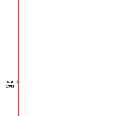
ค.ศ.
1982