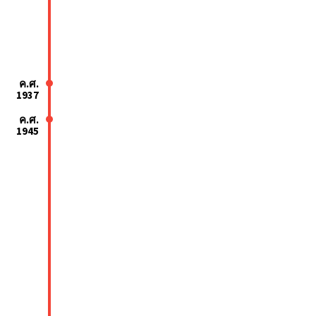
ค.ศ.
1937
ค.ศ.
1945