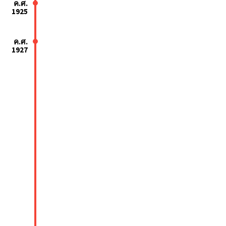
ค.ศ.
1925
ค.ศ.
1927