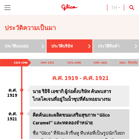
TH
S
k
ประวัติความเป็นมา
i
p
ประวัติแบบย่อ
ประวัติบริษัท
ประวัติสินค้า
t
o
1919-1946
1947-1971
1972-1996
1997-2021
2022 - ปัจจุบัน
c
ค.ศ. 1919 - ค.ศ. 1921
o
n
ค.ศ.
นาย ริอิจิ เอซากิ ผู้ก่อตั้งบริษัท ค้นพบสาร
1919
t
ไกลโคเจนที่อยู่ในน้ำซุปที่ต้มหอยนางรม
e
ค.ศ.
คิดค้นและผลิตขนมเสริมสุขภาพ “Glico
n
1921
Caramel” และทดลองจำหน่าย
t
ชื่อ “Glico” ที่ฟังแล้วรื่นหู หีบห่อที่เป็นรูปนักวิ่งยก