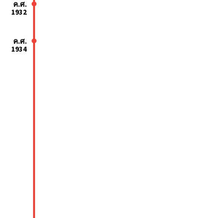
ค.ศ.
1932
ค.ศ.
1934