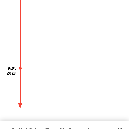
ค.ศ.
2023