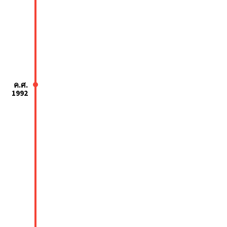
ค.ศ.
1992