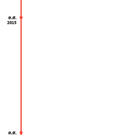
ค.ศ.
2015
ค.ศ.