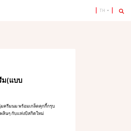
TH
sea
ครีม(แบบ
่มครีมนม พร้อมเกล็ดคุกกี้กรุบ
พลินๆ กับแท่งบิสกิตใหม่