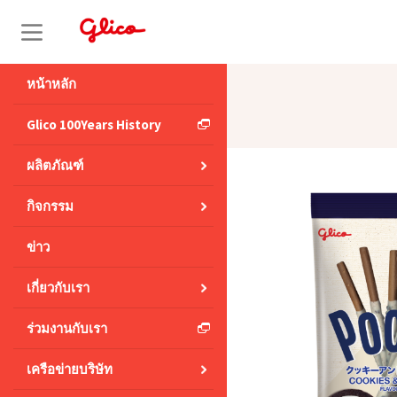
S
k
i
หน้าหลัก
p
ป๊อกกี้
Glico 100Years History
t
ผลิตภัณฑ์
o
c
กิจกรรม
o
ข่าว
n
t
เกี่ยวกับเรา
e
ร่วมงานกับเรา
n
t
เครือข่ายบริษัท