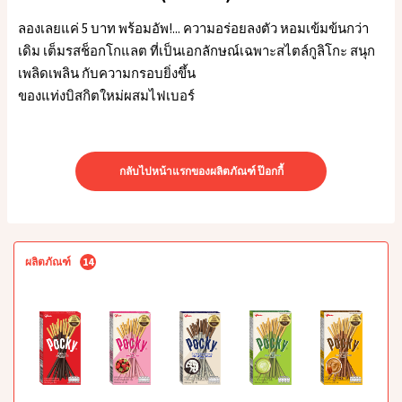
ลองเลยแค่ 5 บาท พร้อมอัพ!... ความอร่อยลงตัว หอมเข้มข้นกว่า
เดิม เต็มรสช็อกโกแลต ที่เป็นเอกลักษณ์เฉพาะสไตล์กูลิโกะ สนุก
เพลิดเพลิน กับความกรอบยิ่งขึ้น
ของแท่งบิสกิตใหม่ผสมไฟเบอร์
กลับไปหน้าแรกของผลิตภัณฑ์ ป๊อกกี้
ผลิตภัณฑ์
14