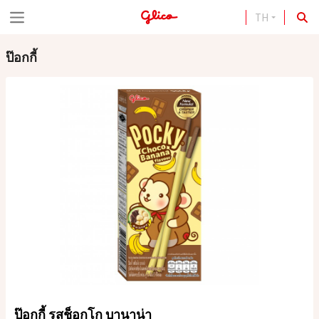
TH
S
k
ป๊อกกี้
i
p
t
o
c
o
n
t
e
n
t
ป๊อกกี้ รสช็อกโก บานาน่า