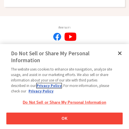
ติดตามเรา
Do Not Sell or Share My Personal
หน้าหลัก
เครือข่ายกูลิโกะ
ติดต่อเรา
ข้อกำหนดการใช้งาน
Information
นโยบายความเป็นส่วนตัว
นโยบายโซเชียลมีเดีย
แผนผังเว็บไซด์
การตั้งค่าคุกกี้
The website uses cookies to enhance site navigation, analyze site
ลิขสิทธิ์ © 2026
usage, and assist in our marketing efforts. We also sell or share
Thai Glico Co., Ltd. สงวนสิทธิ์ทุกประการ
information about your use of our site with third parties
described in our
Privacy Policy
. For more information, please
check our
Privacy Policy
Do Not Sell or Share My Personal Information
OK