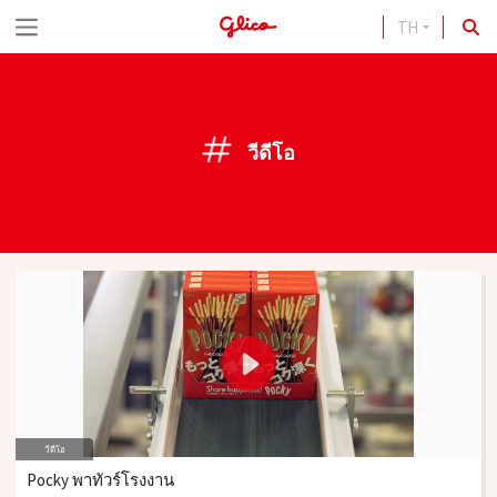
TH
S
k
i
p
วีดีโอ
t
o
c
o
n
t
e
n
วีดีโอ
t
Pocky พาทัวร์โรงงาน