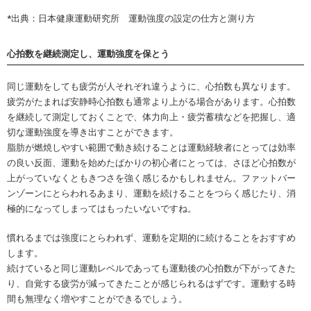
*出典：日本健康運動研究所 運動強度の設定の仕方と測り方
心拍数を継続測定し、運動強度を保とう
同じ運動をしても疲労が人それぞれ違うように、心拍数も異なります。
疲労がたまれば安静時心拍数も通常より上がる場合があります。心拍数
を継続して測定しておくことで、体力向上・疲労蓄積などを把握し、適
切な運動強度を導き出すことができます。
脂肪が燃焼しやすい範囲で動き続けることは運動経験者にとっては効率
の良い反面、運動を始めたばかりの初心者にとっては、さほど心拍数が
上がっていなくともきつさを強く感じるかもしれません。ファットバー
ンゾーンにとらわれるあまり、運動を続けることをつらく感じたり、消
極的になってしまってはもったいないですね。
慣れるまでは強度にとらわれず、運動を定期的に続けることをおすすめ
します。
続けていると同じ運動レベルであっても運動後の心拍数が下がってきた
り、自覚する疲労が減ってきたことが感じられるはずです。運動する時
間も無理なく増やすことができるでしょう。