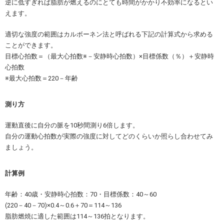
逆に低すぎれば脂肪が燃えるのにとても時間がかかり不効率になるとい
えます。
適切な強度の範囲はカルボーネン法と呼ばれる下記の計算式から求める
ことができます。
目標心拍数＝（最大心拍数※－安静時心拍数）×目標係数（％）＋安静時
心拍数
※最大心拍数＝220－年齢
測り方
運動直後に自分の脈を10秒間測り6倍します。
自分の運動心拍数が実際の強度に対してどのくらいか照らし合わせてみ
ましょう。
計算例
年齢：40歳・安静時心拍数：70・目標係数：40～60
(220－40－70)×0.4～0.6＋70＝114～136
脂肪燃焼に適した範囲は114～136拍となります。