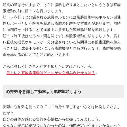
筋肉の量はそのままで、さらに脂肪を絞り落としたいというときは有酸
素運動の前に筋トレを行いましょう。
筋トレを行うと分泌される成長ホルモンには脂肪細胞中のホルモン感受
性リパーゼという酵素を刺激し脂肪の分解を促す働きがあります。同時
に血糖値を上げることで血液中に放出した遊離脂肪酸を燃焼します。
筋トレ終了後はなるべく間を開けずに有酸素運動に移りましょう。筋ト
レ直後の成長ホルモンが十分分泌されている時間帯に有酸素運動を加え
ることは、成長ホルモンによる脂肪燃焼と同時進行となり、脂肪燃焼効
率を高めるのにとても効果的といえます。
さらに詳しく組み合わせ方を知りたい方はこちらから。
「
筋トレと有酸素運動はどっちが先？組み合わせ方は？
」
心拍数を意識して効率よく脂肪燃焼しよう
実際に心拍数を測ってみて、ご自身の感じるきつさとは比例していまし
たか？
自分の身体が感じる負荷を心拍数から把握してみましょう。
なかなか結果に結びつかなかったのは、強度設定がうまくいかなかった