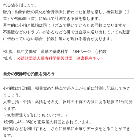
れる値を指します。
脈拍：動脈内圧の変化が全身動脈に伝わった拍動を指し、橈骨動脈（手
首）や頸動脈（首）に触れて計測できる値を指します。
基本的に心拍と脈拍は同じリズムで動いているため同数になりますが、
不整脈などのトラブルがあるなど心臓では血液を送り出していても動脈
に伝わっていない場合、拍数に違いが現れる場合があります。
*出典：厚生労働省 運動の基礎科学 184ページ、心拍数
*出典：
公益財団法人長寿科学振興財団 健康長寿ネット
自分の安静時心拍数を知ろう
心拍数は1日1回、朝目覚めた時点で起き上がる前に計測し記録しておき
ましょう。
人差し指・中指・薬指をそろえ、反対の手首の内側にある動脈で1分間測
ります。
（30秒間測り2倍してもよいです。）
1分間に45～85拍が正常値の範囲とされています。
脈拍計などを利用すると、さらに簡単に正確なデータをとることができ
ます。