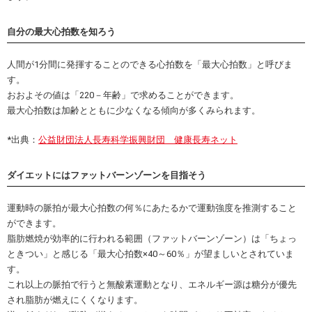
自分の最大心拍数を知ろう
人間が1分間に発揮することのできる心拍数を「最大心拍数」と呼びま
す。
おおよその値は「220－年齢」で求めることができます。
最大心拍数は加齢とともに少なくなる傾向が多くみられます。
*出典：
公益財団法人長寿科学振興財団 健康長寿ネット
ダイエットにはファットバーンゾーンを目指そう
運動時の脈拍が最大心拍数の何％にあたるかで運動強度を推測すること
ができます。
脂肪燃焼が効率的に行われる範囲（ファットバーンゾーン）は「ちょっ
ときつい」と感じる「最大心拍数×40～60％」が望ましいとされていま
す。
これ以上の脈拍で行うと無酸素運動となり、エネルギー源は糖分が優先
され脂肪が燃えにくくなります。