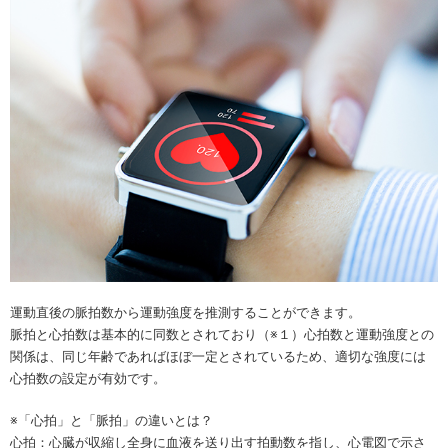
運動直後の脈拍数から運動強度を推測することができます。
脈拍と心拍数は基本的に同数とされており（※１）心拍数と運動強度との
関係は、同じ年齢であればほぼ一定とされているため、適切な強度には
心拍数の設定が有効です。
※「心拍」と「脈拍」の違いとは？
心拍：心臓が収縮し全身に血液を送り出す拍動数を指し、心電図で示さ