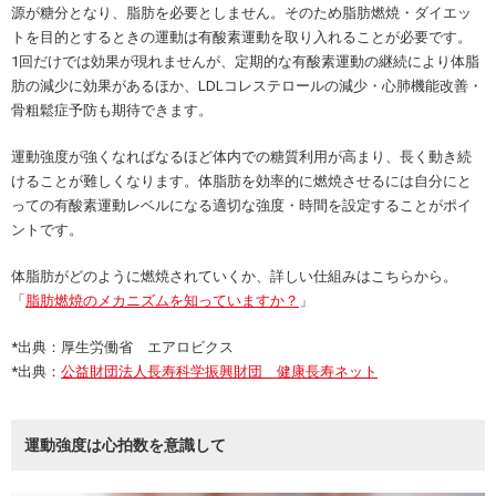
源が糖分となり、脂肪を必要としません。そのため脂肪燃焼・ダイエッ
トを目的とするときの運動は有酸素運動を取り入れることが必要です。
1回だけでは効果が現れませんが、定期的な有酸素運動の継続により体脂
肪の減少に効果があるほか、LDLコレステロールの減少・心肺機能改善・
骨粗鬆症予防も期待できます。
運動強度が強くなればなるほど体内での糖質利用が高まり、長く動き続
けることが難しくなります。体脂肪を効率的に燃焼させるには自分にと
っての有酸素運動レベルになる適切な強度・時間を設定することがポイ
ントです。
体脂肪がどのように燃焼されていくか、詳しい仕組みはこちらから。
「
脂肪燃焼のメカニズムを知っていますか？
」
*出典：厚生労働省 エアロビクス
*出典：
公益財団法人長寿科学振興財団 健康長寿ネット
運動強度は心拍数を意識して